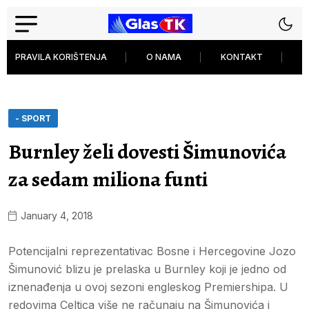
PRAVILA KORIŠTENJA
O NAMA
KONTAKT
P
- SPORT
Burnley želi dovesti Šimunovića
za sedam miliona funti
January 4, 2018
Potencijalni reprezentativac Bosne i Hercegovine Jozo
Šimunović blizu je prelaska u Burnley koji je jedno od
iznenađenja u ovoj sezoni engleskog Premiershipa. U
redovima Celtica više ne računaju na Šimunovića i