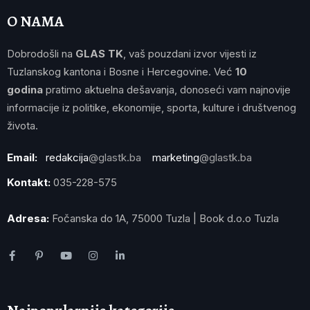
O NAMA
Dobrodošli na
GLAS TK
, vaš pouzdani izvor vijesti iz
Tuzlanskog kantona i Bosne i Hercegovine. Već
10
godina
pratimo aktuelna dešavanja, donoseći vam najnovije
informacije iz politike, ekonomije, sporta, kulture i društvenog
života.
Email:
redakcija
@glastk.ba
marketing
@glastk.ba
Kontakt:
035-228-575
Adresa:
Fočanska do 1A, 75000 Tuzla | Book d.o.o Tuzla