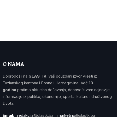
O NAMA
Dobrodošli na
GLAS TK
, vaš pouzdani izvor vijesti iz
Tuzlanskog kantona i Bosne i Hercegovine. Već
10
godina
pratimo aktuelna dešavanja, donoseći vam najnovije
informacije iz politike, ekonomije, sporta, kulture i društvenog
života.
Email:
redakcija
@glastk.ba
marketing
@glastk.ba