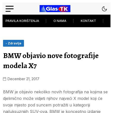
PRAVILA KORIŠTENJA
O NAMA
KONTAKT
P
- Zdravlje
BMW objavio nove fotografije
modela X7
December 21, 2017
BMW je objavio nekoliko novih fotografija na kojima se
djelimično može vidjeti njihov najveći X model koji će
svoje mjesto pod suncem potražiti u kategoriji
najluksuznijih SUV-ova. BMW je konceptno izdanje