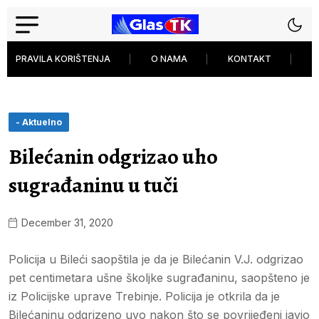
PRAVILA KORIŠTENJA
O NAMA
KONTAKT
P
- Aktuelno
Bilećanin odgrizao uho
sugrađaninu u tuči
December 31, 2020
Policija u Bileći saopštila je da je Bilećanin V.J. odgrizao
pet centimetara ušne školjke sugrađaninu, saopšteno je
iz Policijske uprave Trebinje. Policija je otkrila da je
Bilećaninu odgrizeno uvo nakon što se povrijeđeni javio