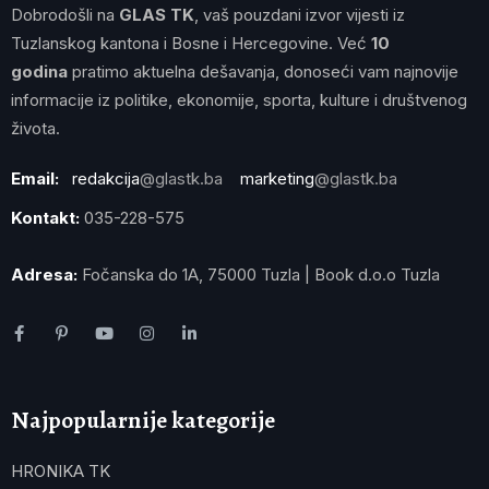
Dobrodošli na
GLAS TK
, vaš pouzdani izvor vijesti iz
Tuzlanskog kantona i Bosne i Hercegovine. Već
10
godina
pratimo aktuelna dešavanja, donoseći vam najnovije
informacije iz politike, ekonomije, sporta, kulture i društvenog
života.
Email:
redakcija
@glastk.ba
marketing
@glastk.ba
Kontakt:
035-228-575
Adresa:
Fočanska do 1A, 75000 Tuzla | Book d.o.o Tuzla
Najpopularnije kategorije
HRONIKA TK