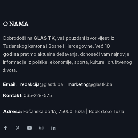
O NAMA
Dobrodošli na
GLAS TK
, vaš pouzdani izvor vijesti iz
Tuzlanskog kantona i Bosne i Hercegovine. Već
10
godina
pratimo aktuelna dešavanja, donoseći vam najnovije
informacije iz politike, ekonomije, sporta, kulture i društvenog
života.
Email:
redakcija
@glastk.ba
marketing
@glastk.ba
Kontakt:
035-228-575
Adresa:
Fočanska do 1A, 75000 Tuzla | Book d.o.o Tuzla