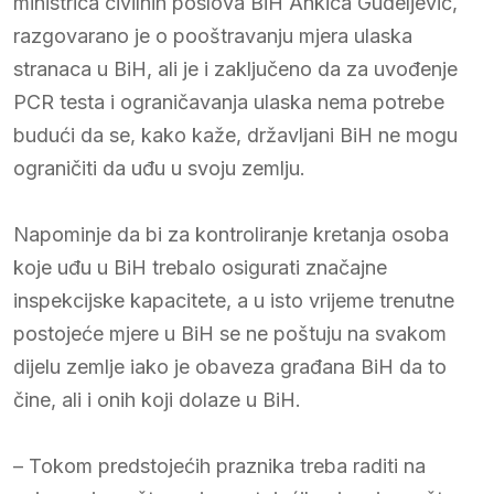
ministrica civilnih poslova BiH Ankica Gudeljević,
razgovarano je o pooštravanju mjera ulaska
stranaca u BiH, ali je i zaključeno da za uvođenje
PCR testa i ograničavanja ulaska nema potrebe
budući da se, kako kaže, državljani BiH ne mogu
ograničiti da uđu u svoju zemlju.
Napominje da bi za kontroliranje kretanja osoba
koje uđu u BiH trebalo osigurati značajne
inspekcijske kapacitete, a u isto vrijeme trenutne
postojeće mjere u BiH se ne poštuju na svakom
dijelu zemlje iako je obaveza građana BiH da to
čine, ali i onih koji dolaze u BiH.
– Tokom predstojećih praznika treba raditi na