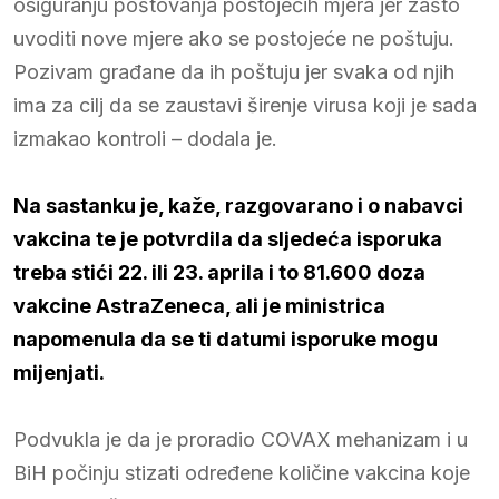
osiguranju poštovanja postojećih mjera jer zašto
uvoditi nove mjere ako se postojeće ne poštuju.
Pozivam građane da ih poštuju jer svaka od njih
ima za cilj da se zaustavi širenje virusa koji je sada
izmakao kontroli – dodala je.
Na sastanku je, kaže, razgovarano i o nabavci
vakcina te je potvrdila da sljedeća isporuka
treba stići 22. ili 23. aprila i to 81.600 doza
vakcine AstraZeneca, ali je ministrica
napomenula da se ti datumi isporuke mogu
mijenjati.
Podvukla je da je proradio COVAX mehanizam i u
BiH počinju stizati određene količine vakcina koje