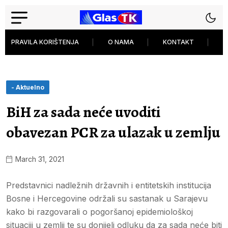
PRAVILA KORIŠTENJA
O NAMA
KONTAKT
P
- Aktuelno
BiH za sada neće uvoditi
obavezan PCR za ulazak u zemlju
March 31, 2021
Predstavnici nadležnih državnih i entitetskih institucija
Bosne i Hercegovine održali su sastanak u Sarajevu
kako bi razgovarali o pogoršanoj epidemiološkoj
situaciji u zemlji te su donijeli odluku da za sada neće biti