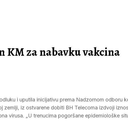
n KM za nabavku vakcina
 odluku i uputila inicijativu prema Nadzornom odboru 
j zemlji, iz ostvarene dobiti BH Telecoma izdvoji iznos
ona virusa. „U trenucima pogoršane epidemiološke sit