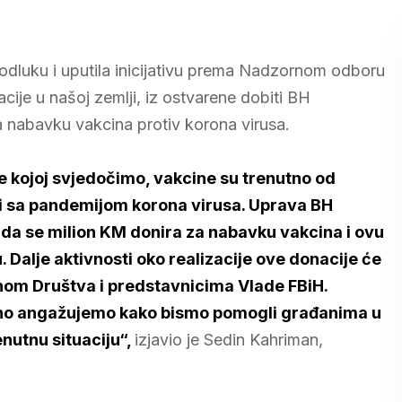
 odluku i uputila inicijativu prema Nadzornom odboru
ije u našoj zemlji, iz ostvarene dobiti BH
a nabavku vakcina protiv korona virusa.
 kojoj svjedočimo, vakcine su trenutno od
li sa pandemijom korona virusa. Uprava BH
da se milion KM donira za nabavku vakcina i ovu
 Dalje aktivnosti oko realizacije ove donacije će
nom Društva i predstavnicima Vlade FBiH.
no angažujemo kako bismo pomogli građanima u
enutnu situaciju“,
izjavio je Sedin Kahriman,