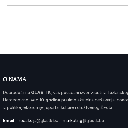
O NAMA
Dobrodošli na
GLAS TK
, vaš pouzdani izvor vijesti iz Tuzlansko
Hercegovine. Već
10 godina
pratimo aktuelna dešavanja, donos
iz politike, ekonomije, sporta, kulture i društvenog života.
Email:
redakcija
@glastk.ba
marketing
@glastk.ba