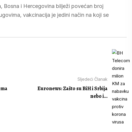
, Bosna i Hercegovina bilježi povećan broj
govima, vakcinacija je jedini način na koji se
Sljedeći Članak
nema
Euronews: Zašto su BiH i Srbija
nebo i...