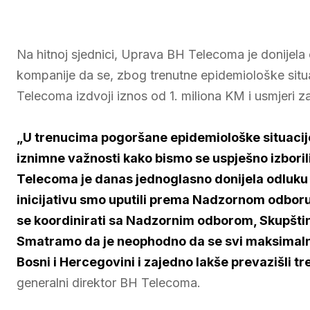
Na hitnoj sjednici, Uprava BH Telecoma je donijela
kompanije da se, zbog trenutne epidemiološke situac
Telecoma izdvoji iznos od 1. miliona KM i usmjeri z
„U trenucima pogoršane epidemiološke situacije
iznimne važnosti kako bismo se uspješno izbori
Telecoma je danas jednoglasno donijela odluku 
inicijativu smo uputili prema Nadzornom odboru.
se koordinirati sa Nadzornim odborom, Skupšti
Smatramo da je neophodno da se svi maksimal
Bosni i Hercegovini i zajedno lakše prevazišli tr
generalni direktor BH Telecoma.