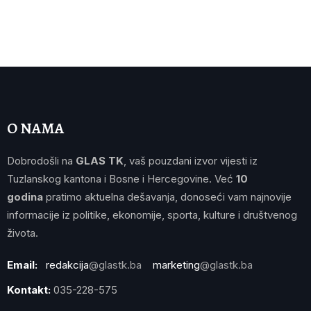
O NAMA
Dobrodošli na
GLAS TK
, vaš pouzdani izvor vijesti iz
Tuzlanskog kantona i Bosne i Hercegovine. Već
10
godina
pratimo aktuelna dešavanja, donoseći vam najnovije
informacije iz politike, ekonomije, sporta, kulture i društvenog
života.
Email:
redakcija
@glastk.ba
marketing
@glastk.ba
Kontakt:
035-228-575