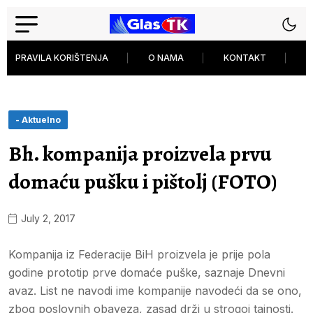
PRAVILA KORIŠTENJA
O NAMA
KONTAKT
P
- Aktuelno
Bh. kompanija proizvela prvu
domaću pušku i pištolj (FOTO)
July 2, 2017
Kompanija iz Federacije BiH proizvela je prije pola
godine prototip prve domaće puške, saznaje Dnevni
avaz. List ne navodi ime kompanije navodeći da se ono,
zbog poslovnih obaveza, zasad drži u strogoj tajnosti.