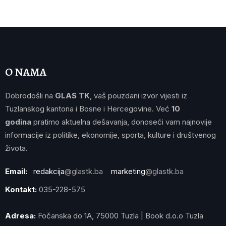
O NAMA
Dobrodošli na
GLAS TK
, vaš pouzdani izvor vijesti iz
Tuzlanskog kantona i Bosne i Hercegovine. Već
10
godina
pratimo aktuelna dešavanja, donoseći vam najnovije
informacije iz politike, ekonomije, sporta, kulture i društvenog
života.
Email:
redakcija
@glastk.ba
marketing
@glastk.ba
Kontakt:
035-228-575
Adresa:
Fočanska do 1A, 75000 Tuzla | Book d.o.o Tuzla