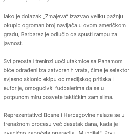
Iako je dolazak „Zmajeva“ izazvao veliku pažnju i
okupio ogroman broj navijača u ovom američkom
gradu, Barbarez je odlučio da spusti rampu za
javnost.
Svi preostali treninzi uoči utakmice sa Panamom
biće odrađeni iza zatvorenih vrata, čime je selektor
svjesno sklonio ekipu od medijskog pritiska i
euforije, omogućivši fudbalerima da se u
potpunom miru posvete taktičkim zamislima.
Reprezentativci Bosne i Hercegovine nalaze se u
trenažnom procesu već desetak dana, kada je i
zvanično započela operacija „Mundijal“. Prvu