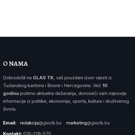
O NAMA
Dobrodošli na
GLAS TK
, vaš pouzdani izvor vijesti iz
Tuzlanskog kantona i Bosne i Hercegovine. Već
10
godina
pratimo aktuelna dešavanja, donoseći vam najnovije
informacije iz politike, ekonomije, sporta, kulture i društvenog
života.
Email:
redakcija
@glastk.ba
marketing
@glastk.ba
Kontakt:
035-228-575