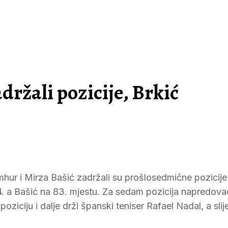
ržali pozicije, Brkić
hur i Mirza Bašić zadržali su prošlosedmične pozicije
 24. a Bašić na 83. mjestu. Za sedam pozicija napredova
poziciju i dalje drži španski teniser Rafael Nadal, a sli