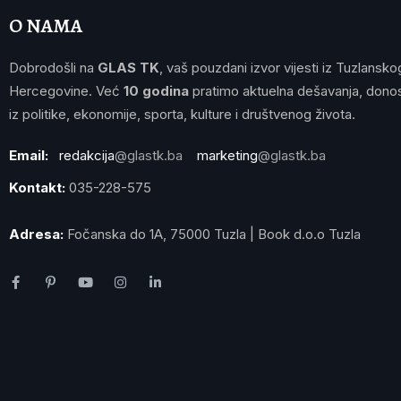
O NAMA
Dobrodošli na
GLAS TK
, vaš pouzdani izvor vijesti iz Tuzlansko
Hercegovine. Već
10 godina
pratimo aktuelna dešavanja, donos
iz politike, ekonomije, sporta, kulture i društvenog života.
Email:
redakcija
@glastk.ba
marketing
@glastk.ba
Kontakt:
035-228-575
Adresa:
Fočanska do 1A, 75000 Tuzla | Book d.o.o Tuzla