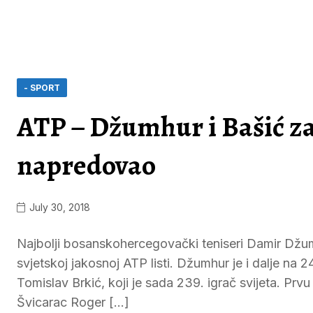
- SPORT
ATP – Džumhur i Bašić zad
napredovao
July 30, 2018
Najbolji bosanskohercegovački teniseri Damir Džum
svjetskoj jakosnoj ATP listi. Džumhur je i dalje na
Tomislav Brkić, koji je sada 239. igrač svijeta. Prvu 
Švicarac Roger […]