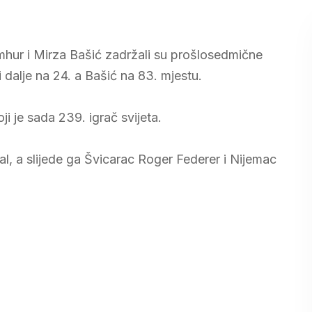
hur i Mirza Bašić zadržali su prošlosedmične
i dalje na 24. a Bašić na 83. mjestu.
i je sada 239. igrač svijeta.
dal, a slijede ga Švicarac Roger Federer i Nijemac