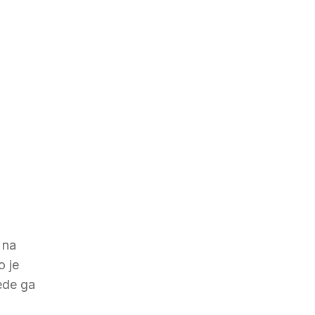
 na
o je
jede ga