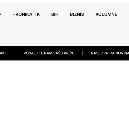
O
HRONIKA TK
BIH
BIZNIS
KOLUMNE
AKT
POŠALJITE NAM VAŠU PRIČU
NASLOVNICA NOVINA