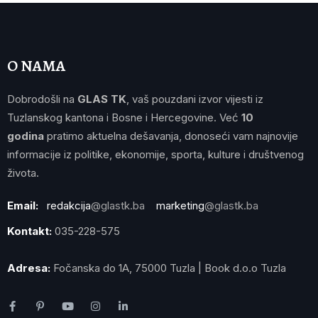
O NAMA
Dobrodošli na
GLAS TK
, vaš pouzdani izvor vijesti iz
Tuzlanskog kantona i Bosne i Hercegovine. Već
10
godina
pratimo aktuelna dešavanja, donoseći vam najnovije
informacije iz politike, ekonomije, sporta, kulture i društvenog
života.
Email:
redakcija
@glastk.ba
marketing
@glastk.ba
Kontakt:
035-228-575
Adresa:
Fočanska do 1A, 75000 Tuzla | Book d.o.o Tuzla