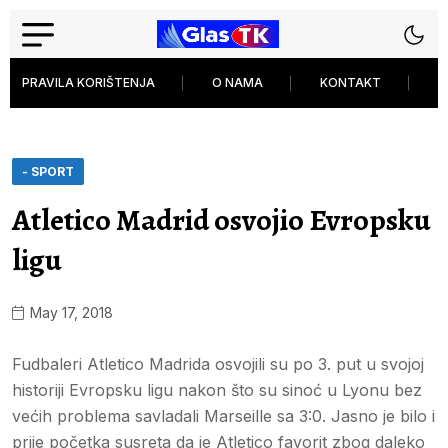
PRAVILA KORIŠTENJA
O NAMA
KONTAKT
P
- SPORT
Atletico Madrid osvojio Evropsku
ligu
May 17, 2018
Fudbaleri Atletico Madrida osvojili su po 3. put u svojoj
historiji Evropsku ligu nakon što su sinoć u Lyonu bez
većih problema savladali Marseille sa 3:0. Jasno je bilo i
prije početka susreta da je Atletico favorit zbog daleko