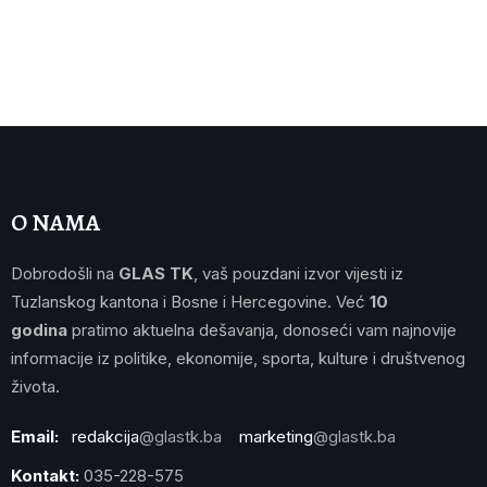
O NAMA
Dobrodošli na
GLAS TK
, vaš pouzdani izvor vijesti iz
Tuzlanskog kantona i Bosne i Hercegovine. Već
10
godina
pratimo aktuelna dešavanja, donoseći vam najnovije
informacije iz politike, ekonomije, sporta, kulture i društvenog
života.
Email:
redakcija
@glastk.ba
marketing
@glastk.ba
Kontakt:
035-228-575