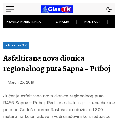
PRAVILA KORIŠTENJA
O NAMA
KONTAKT
P
- Hronika TK
Asfaltirana nova dionica
regionalnog puta Sapna – Priboj
March 25, 2019
Jučer je asfaltirana nova dionice regionalnog puta
R456 Sapna – Priboj. Radi se o dijelu ugovorene dionice
puta od Goduša prema Rastošnici u dužini od 800
metara na kojoj radove izvodi građevinsko preduzeće