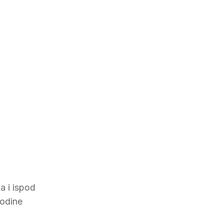
a i ispod
godine