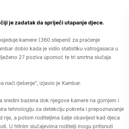
iji je zadatak da spriječi utapanje djece.
sjeduje kamere (360 stepeni) za praćenje
Kambar dobio kada je vidio statistiku vatrogasaca u
lježeno 27 poziva upomoć te tri smrtna slučaja
a naći rješenje”, izjavio je Kambar.
na sredini bazena dok njegove kamere na gornjem i
ira tehnologiju za detekciju pokreta i prepoznavanje
d nje, a potom roditeljima šalje obavijest kad djeca
i. U hitnim slučajevima roditelji mogu pritisnuti