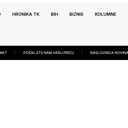
O
HRONIKA TK
BIH
BIZNIS
KOLUMNE
AKT
POŠALJITE NAM VAŠU PRIČU
NASLOVNICA NOVINA