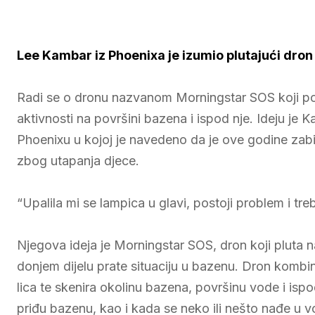
Lee Kambar iz Phoenixa je izumio plutajući dron č
Radi se o dronu nazvanom Morningstar SOS koji po
aktivnosti na površini bazena i ispod nje. Ideju je 
Phoenixu u kojoj je navedeno da je ove godine zabi
zbog utapanja djece.
“Upalila mi se lampica u glavi, postoji problem i treb
Njegova ideja je Morningstar SOS, dron koji pluta 
donjem dijelu prate situaciju u bazenu. Dron kombin
lica te skenira okolinu bazena, površinu vode i ispo
priđu bazenu, kao i kada se neko ili nešto nađe u vod