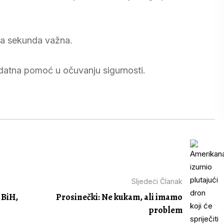
ka sekunda važna.
odatna pomoć u očuvanju sigurnosti.
Sljedeći Članak
 BiH,
Prosinečki: Ne kukam, ali imamo
problem