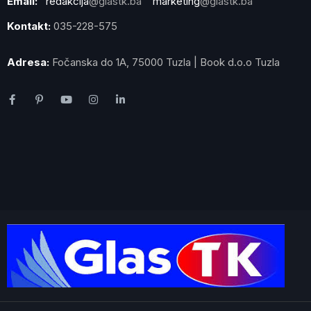
Email:
redakcija
@glastk.ba
marketing
@glastk.ba
Kontakt:
035-228-575
Adresa:
Fočanska do 1A, 75000 Tuzla | Book d.o.o Tuzla