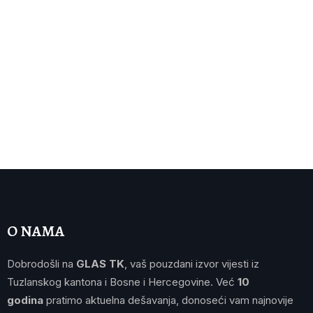
O NAMA
Dobrodošli na
GLAS TK
, vaš pouzdani izvor vijesti iz
Tuzlanskog kantona i Bosne i Hercegovine. Već
10
godina
pratimo aktuelna dešavanja, donoseći vam najnovije