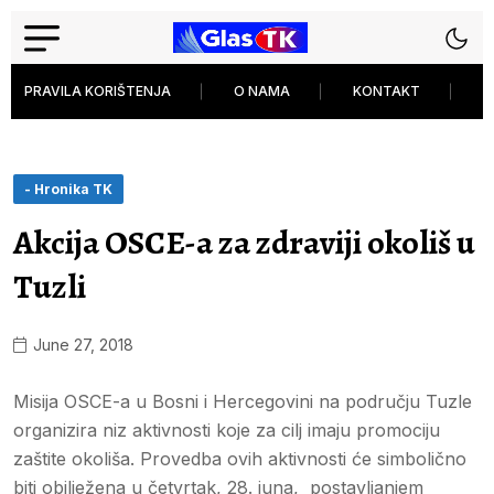
PRAVILA KORIŠTENJA
O NAMA
KONTAKT
P
- Hronika TK
Akcija OSCE-a za zdraviji okoliš u
Tuzli
June 27, 2018
Misija OSCE-a u Bosni i Hercegovini na području Tuzle
organizira niz aktivnosti koje za cilj imaju promociju
zaštite okoliša. Provedba ovih aktivnosti će simbolično
biti obilježena u četvrtak, 28. juna, postavljanjem