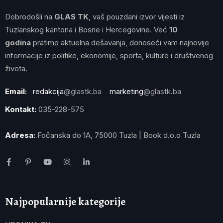
Dobrodošli na
GLAS TK
, vaš pouzdani izvor vijesti iz
Tuzlanskog kantona i Bosne i Hercegovine. Već
10
godina
pratimo aktuelna dešavanja, donoseći vam najnovije
informacije iz politike, ekonomije, sporta, kulture i društvenog
života.
Email:
redakcija
@glastk.ba
marketing
@glastk.ba
Kontakt:
035-228-575
Adresa:
Fočanska do 1A, 75000 Tuzla | Book d.o.o Tuzla
Najpopularnije kategorije