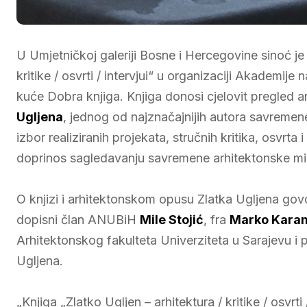
U Umjetničkoj galeriji Bosne i Hercegovine sinoć je
kritike / osvrti / intervjui“ u organizaciji Akademij
kuće Dobra knjiga. Knjiga donosi cjelovit pregled
Ugljena
, jednog od najznačajnijih autora savremene
izbor realiziranih projekata, stručnih kritika, osvrta
doprinos sagledavanju savremene arhitektonske misl
O knjizi i arhitektonskom opusu Zlatka Ugljena go
dopisni član ANUBiH
Mile Stojić
, fra
Marko Kara
Arhitektonskog fakulteta Univerziteta u Sarajevu i p
Ugljena.
„Knjiga „Zlatko Ugljen – arhitektura / kritike / osvrt