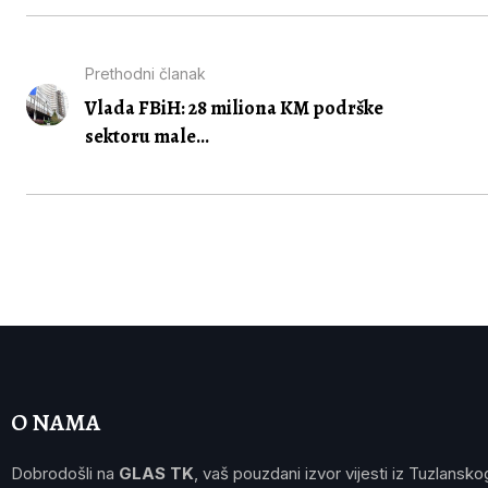
Prethodni članak
Vlada FBiH: 28 miliona KM podrške
sektoru male...
O NAMA
Dobrodošli na
GLAS TK
, vaš pouzdani izvor vijesti iz Tuzlansko