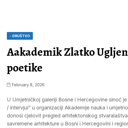
- DRUŠTVO
Aakademik Zlatko Ugljen 
poetike
February 8, 2026
U Umjetničkoj galeriji Bosne i Hercegovine sinoć je p
/ intervjui“ u organizaciji Akademije nauka i umjet
donosi cjelovit pregled arhitektonskog stvaralaštv
savremene arhitekture u Bosni i Hercegovini i regio