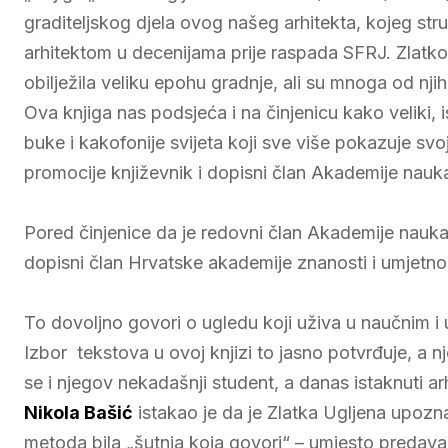
graditeljskog djela ovog našeg arhitekta, kojeg str
arhitektom u decenijama prije raspada SFRJ. Zlatko U
obilježila veliku epohu gradnje, ali su mnoga od nji
Ova knjiga nas podsjeća i na činjenicu kako veliki, i
buke i kakofonije svijeta koji sve više pokazuje svo
promocije književnik i dopisni član Akademije nauk
Pored činjenice da je redovni član Akademije nauka 
dopisni član Hrvatske akademije znanosti i umjetno
To dovoljno govori o ugledu koji uživa u naučnim i u
Izbor tekstova u ovoj knjizi to jasno potvrđuje, a
se i njegov nekadašnji student, a danas istaknuti 
Nikola Bašić
istakao je da je Zlatka Ugljena upozn
metoda bila „šutnja koja govori“ – umjesto predavan