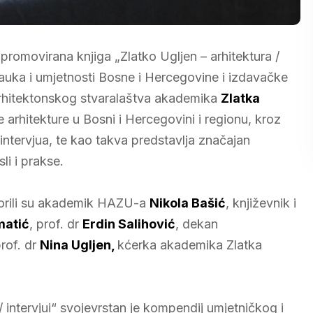
 promovirana knjiga „Zlatko Ugljen – arhitektura /
e nauka i umjetnosti Bosne i Hercegovine i izdavačke
 arhitektonskog stvaralaštva akademika
Zlatka
 arhitekture u Bosni i Hercegovini i regionu, kroz
 i intervjua, te kao takva predstavlja značajan
i i prakse.
vorili su akademik HAZU-a
Nikola Bašić
, književnik i
matić
, prof. dr
Erdin Salihović
, dekan
rof. dr
Nina Ugljen,
kćerka akademika Zlatka
i / intervjui“ svojevrstan je kompendij umjetničkog i