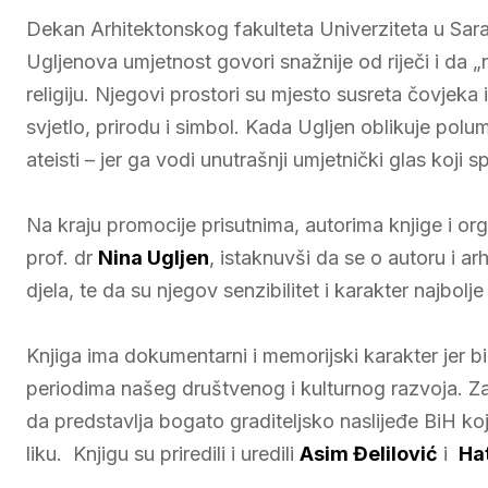
Dekan Arhitektonskog fakulteta Univerziteta u Sara
Ugljenova umjetnost govori snažnije od riječi i da „n
religiju. Njegovi prostori su mjesto susreta čovjek
svjetlo, prirodu i simbol. Kada Ugljen oblikuje polumje
ateisti – jer ga vodi unutrašnji umjetnički glas koji sp
Na kraju promocije prisutnima, autorima knjige i o
prof. dr
Nina Ugljen
, istaknuvši da se o autoru i a
djela, te da su njegov senzibilitet i karakter najbolje
Knjiga ima dokumentarni i memorijski karakter jer bilj
periodima našeg društvenog i kulturnog razvoja. Z
da predstavlja bogato graditeljsko naslijeđe BiH 
liku. Knjigu su priredili i uredili
Asim Đelilović
i
Ha