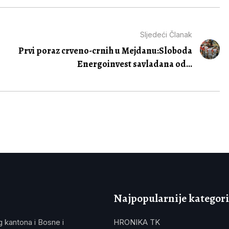
Sljedeći Članak
Prvi poraz crveno-crnih u Mejdanu:Sloboda
Energoinvest savladana od...
Najpopularnije kategori
g kantona i Bosne i
HRONIKA TK