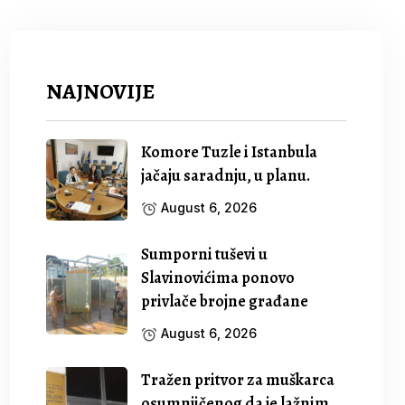
NAJNOVIJE
Komore Tuzle i Istanbula
jačaju saradnju, u planu.
August 6, 2026
Sumporni tuševi u
Slavinovićima ponovo
privlače brojne građane
August 6, 2026
Tražen pritvor za muškarca
osumnjičenog da je lažnim.