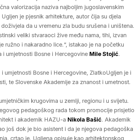
učna valorizacija naziva najboljim jugoslavenskim
gljen je pjesnik arhitekture, autor čija su djela
h doživjela da u vremenu zla budu srušena i uništena.
stinski veliki stvaraoci žive među nama, tihi, izvan
je ružno i nakaradno lice.“, istakao je na početku
a i umjetnosti Bosne i Hercegovine
Mile Stojić
.
i umjetnosti Bosne i Hercegovine, ZlatkoUgljen je i
sti, te Slovenske Akademije za znanost i umetnost.
mjetničkim krugovima u zemlji, regionu i u svijetu.
 njegovog pedagoškog rada tokom promocije prisjetio
arhitekt i akademik HAZU-a
Nikola Bašić
. Akademik
ao još dok je bio asistent i da je njegova pedagoška
ja, crtao je. Ugljena opisuje kao arhitektonskog