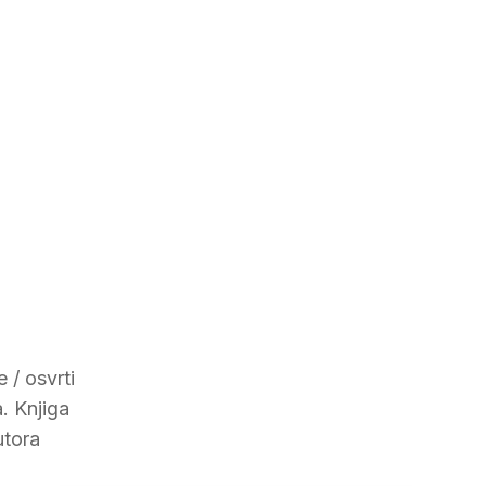
 / osvrti
. Knjiga
utora