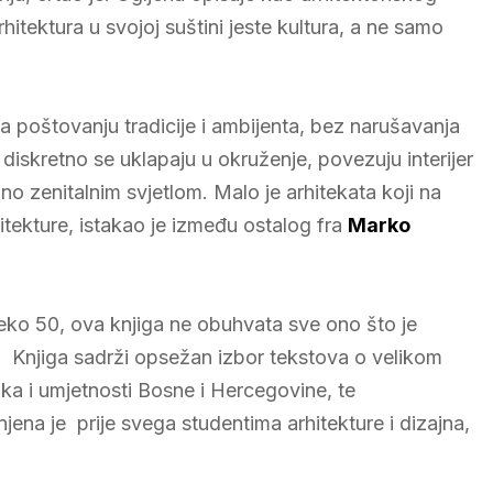
hitektura u svojoj suštini jeste kultura, a ne samo
na poštovanju tradicije i ambijenta, bez narušavanja
 diskretno se uklapaju u okruženje, povezuju interijer
bno zenitalnim svjetlom. Malo je arhitekata koji na
itekture, istakao je između ostalog fra
Marko
reko 50, ova knjiga ne obuhvata sve ono što je
a. Knjiga sadrži opsežan izbor tekstova o velikom
a i umjetnosti Bosne i Hercegovine, te
njena je prije svega studentima arhitekture i dizajna,