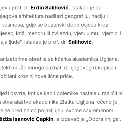
jevu prof. dr
Erdin Salihović
, istakao je da
jegova arhitektura nadilazi geografiju, naciju i
a i kosmosa, gdje se božanski dodir osjeća kroz
sec, križ, menoru ili zvijezdu, vjeruju mu i vjernici i
aja ljude“, istakao je prof. dr.
Salihović
.
rganizatorima obratila se kćerka akademika Ugljena,
rhitekti može mnogo saznati iz njegovog rukopisa i
 očitani kroz njihove lične priče.
eži osvrte, kritike kao i polemike nastale u različitim
a stvaralaštvo akademika Zlatka Ugljena rečeno je
koje se pred nama pojavljuje u svome savremenom
tidža Isanović Çapkin
, a izdavač je „Dobra knjiga“.