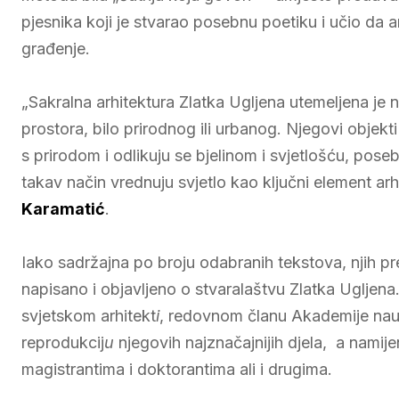
pjesnika koji je stvarao posebnu poetiku i učio da ar
građenje.
„Sakralna arhitektura Zlatka Ugljena utemeljena je 
prostora, bilo prirodnog ili urbanog. Njegovi objekti
s prirodom i odlikuju se bjelinom i svjetlošću, pose
takav način vrednuju svjetlo kao ključni element arh
Karamatić
.
Iako sadržajna po broju odabranih tekstova, njih p
napisano i objavljeno o stvaralaštvu Zlatka Ugljen
svjetskom arhitekt
i
, redovnom članu Akademije nauk
reprodukcij
u
njegovih najznačajnijih djela, a namije
magistrantima i doktorantima ali i drugima.