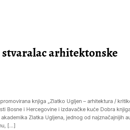
stvaralac arhitektonske
romovirana knjiga „Zlatko Ugljen – arhitektura / kritike
nosti Bosne i Hercegovine i izdavačke kuće Dobra knjiga
a akademika Zlatka Ugljena, jednog od najznačajnijih a
nu, […]