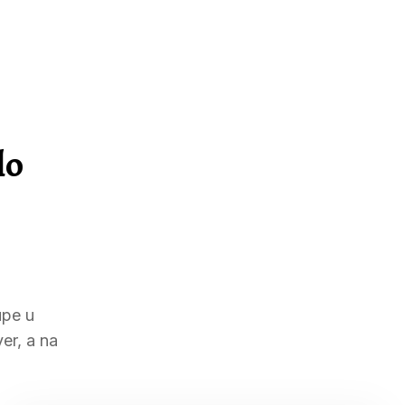
lo
upe u
er, a na