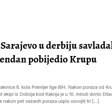
: Sarajevo u derbiju savlada
ođendan pobijedio Krupu
takmice 8. kola Premijer lige BiH. Nakon poraza od Kr
ekipi iz Doboja kod Kaknja je u 10. minuti donio Dilav
je nakon pet vezanih poraza uspio osvojiti tri […]