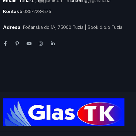
Email:
redakcija
@glastk.ba
marketing
@glastk.ba
Kontakt:
035-228-575
Adresa:
Fočanska do 1A, 75000 Tuzla | Book d.o.o Tuzla