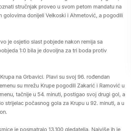
e poznati stručnjak proveo u svom petom mandatu na
m golovima donijeli Velkoski i Ahmetović, a pogodili
vo je osjetio slast pobjede nakon remija sa
bjeda 1:0 bila je dovoljna za tri boda protiv
i Krupa na Grbavici. Plavi su svoj 96. rođendan
vremenu su mrežu Krupe pogodili Zakarić i Ramović u
menu, tačnije u 54. minuti, postigao svoj drugi gol, a
bio strijelac počasnog gola za Krupu u 92. minuti, a u
ton.
ice je posmatralo 13.100 gledatelja. Najviše ih je