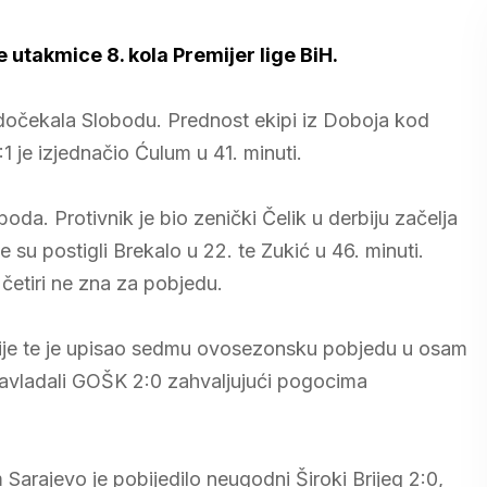
 utakmice 8. kola Premijer lige BiH.
očekala Slobodu. Prednost ekipi iz Doboja kod
:1 je izjednačio Ćulum u 41. minuti.
boda. Protivnik je bio zenički Čelik u derbiju začelja
 su postigli Brekalo u 22. te Zukić u 46. minuti.
ć četiri ne zna za pobjedu.
rtije te je upisao sedmu ovosezonsku pobjedu u osam
 savladali GOŠK 2:0 zahvaljujući pogocima
ajevo je pobijedilo neugodni Široki Brijeg 2:0,