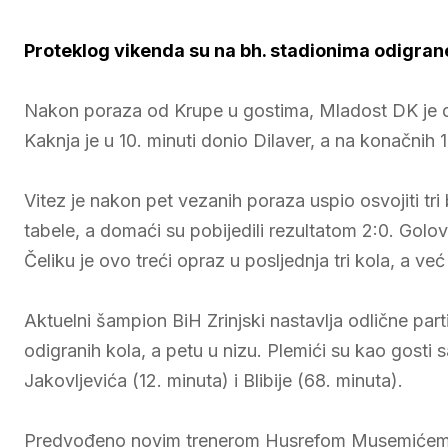
Proteklog vikenda su na bh. stadionima odigrane
Nakon poraza od Krupe u gostima, Mladost DK je d
Kaknja je u 10. minuti donio Dilaver, a na konačnih 1
Vitez je nakon pet vezanih poraza uspio osvojiti tri 
tabele, a domaći su pobijedili rezultatom 2:0. Golove
Čeliku je ovo treći opraz u posljednja tri kola, a ve
Aktuelni šampion BiH Zrinjski nastavlja odlične pa
odigranih kola, a petu u nizu. Plemići su kao gosti
Jakovljevića (12. minuta) i Blibije (68. minuta).
Predvođeno novim trenerom Husrefom Musemićem Sar