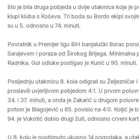
što je bila druga pobjeda u dvije utakmice koje j
klupi kluba s Koševa. Tri boda su Bordo ekipi svoji
su u 5. odnosno u 74. minuti.
Povratnik u Premijer ligu BiH banjalučki Borac pono
Sarajevom i poraza od Širokog Brijega. Minimalna po
Radnika. Gol odluke postigao je Kunić u 90. minuti.
Posljednju utakmicu 8. kola odigrali su Željezničar 
proslavili uvjerljivom pobjedom 4:1. U prvom polu
34. i 37. minuti, a onda je Zakarić u drugom poluvre
potom je Blagojević u 85. povisio na 4:0. Koljić je 
94. je Vukotić dobio drugi žuti, odnosno crveni kar
U 8. kolu je postignuto ukupno 14 pogodaka, a utakm