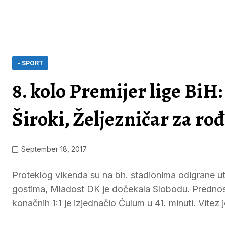
- SPORT
8. kolo Premijer lige BiH
Široki, Željezničar za r
September 18, 2017
Proteklog vikenda su na bh. stadionima odigrane u
gostima, Mladost DK je dočekala Slobodu. Prednost 
konačnih 1:1 je izjednačio Ćulum u 41. minuti. Vitez 