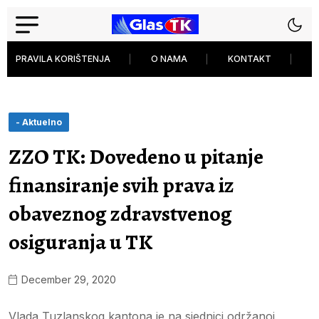
PRAVILA KORIŠTENJA
O NAMA
KONTAKT
P
- Aktuelno
ZZO TK: Dovedeno u pitanje
finansiranje svih prava iz
obaveznog zdravstvenog
osiguranja u TK
December 29, 2020
Vlada Tuzlanskog kantona je na sjednici održanoj