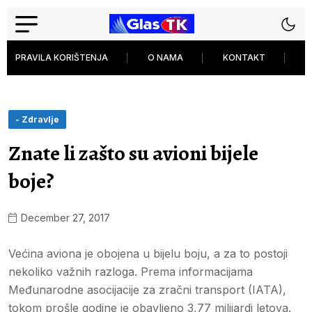
PRAVILA KORIŠTENJA
O NAMA
KONTAKT
P
- Zdravlje
Znate li zašto su avioni bijele
boje?
December 27, 2017
Većina aviona je obojena u bijelu boju, a za to postoji
nekoliko važnih razloga. Prema informacijama
Međunarodne asocijacije za zračni transport (IATA),
tokom prošle godine je obavljeno 3,77 milijardi letova.