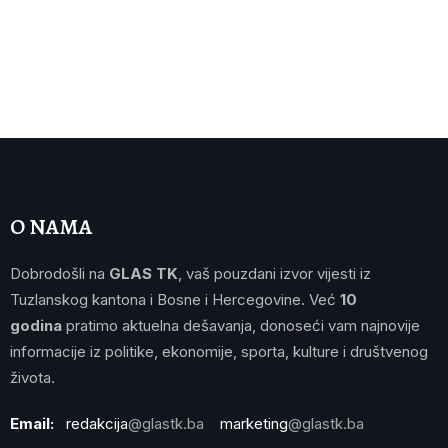
O NAMA
Dobrodošli na
GLAS TK
, vaš pouzdani izvor vijesti iz
Tuzlanskog kantona i Bosne i Hercegovine. Već
10
godina
pratimo aktuelna dešavanja, donoseći vam najnovije
informacije iz politike, ekonomije, sporta, kulture i društvenog
života.
Email:
redakcija
@glastk.ba
marketing
@glastk.ba