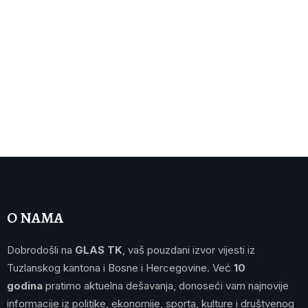
O NAMA
Dobrodošli na
GLAS TK
, vaš pouzdani izvor vijesti iz
Tuzlanskog kantona i Bosne i Hercegovine. Već
10
godina
pratimo aktuelna dešavanja, donoseći vam najnovije
informacije iz politike, ekonomije, sporta, kulture i društvenog