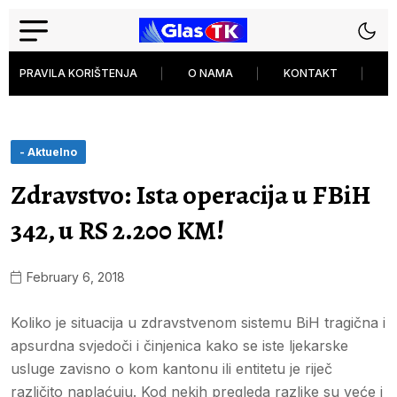
PRAVILA KORIŠTENJA
O NAMA
KONTAKT
P
- Aktuelno
Zdravstvo: Ista operacija u FBiH
342, u RS 2.200 KM!
February 6, 2018
Koliko je situacija u zdravstvenom sistemu BiH tragična i
apsurdna svjedoči i činjenica kako se iste ljekarske
usluge zavisno o kom kantonu ili entitetu je riječ
različito naplaćuju. Kod nekih pregleda razlike su veće i