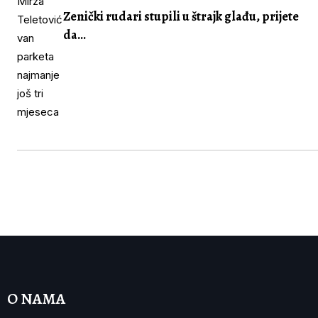
Zenički rudari stupili u štrajk glađu, prijete
da...
O NAMA