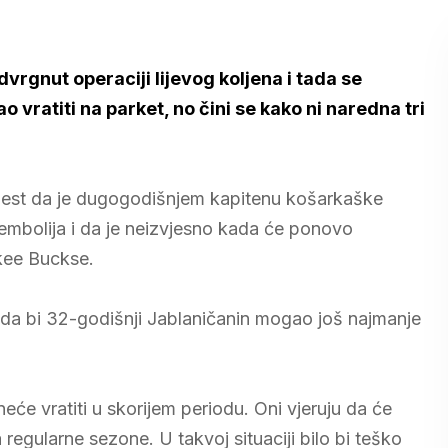
rgnut operaciji lijevog koljena i tada se
 vratiti na parket, no čini se kako ni naredna tri
vijest da je dugogodišnjem kapitenu košarkaške
embolija i da je neizvjesno kada će ponovo
ukee Buckse.
i da bi 32-godišnji Jablaničanin mogao još najmanje
eće vratiti u skorijem periodu. Oni vjeruju da će
ša regularne sezone. U takvoj situaciji bilo bi teško