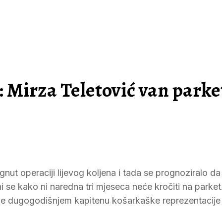
 Mirza Teletović van parke
ut operaciji lijevog koljena i tada se prognoziralo da 
ni se kako ni naredna tri mjeseca neće kročiti na parke
da je dugogodišnjem kapitenu košarkaške reprezentacije