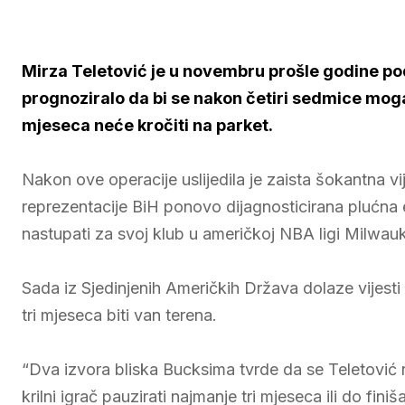
Mirza Teletović je u novembru prošle godine podv
prognoziralo da bi se nakon četiri sedmice mogao
mjeseca neće kročiti na parket.
Nakon ove operacije uslijedila je zaista šokantna 
reprezentacije BiH ponovo dijagnosticirana plućna 
nastupati za svoj klub u američkoj NBA ligi Milwa
Sada iz Sjedinjenih Američkih Država dolaze vijest
tri mjeseca biti van terena.
“Dva izvora bliska Bucksima tvrde da se Teletović n
krilni igrač pauzirati najmanje tri mjeseca ili do fini