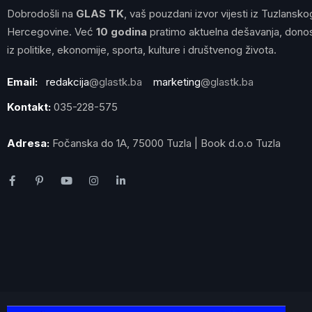
Dobrodošli na
GLAS TK
, vaš pouzdani izvor vijesti iz Tuzlansko
Hercegovine. Već
10 godina
pratimo aktuelna dešavanja, donos
iz politike, ekonomije, sporta, kulture i društvenog života.
Email:
redakcija
@glastk.ba
marketing
@glastk.ba
Kontakt:
035-228-575
Adresa:
Fočanska do 1A, 75000 Tuzla | Book d.o.o Tuzla