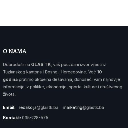
O NAMA
Dobrodošli na
GLAS TK
, vaš pouzdani izvor vijesti iz
Tuzlanskog kantona i Bosne i Hercegovine. Već
10
godina
pratimo aktuelna dešavanja, donoseći vam najnovije
informacije iz politike, ekonomije, sporta, kulture i društvenog
života.
Email:
redakcija
@glastk.ba
marketing
@glastk.ba
Kontakt:
035-228-575