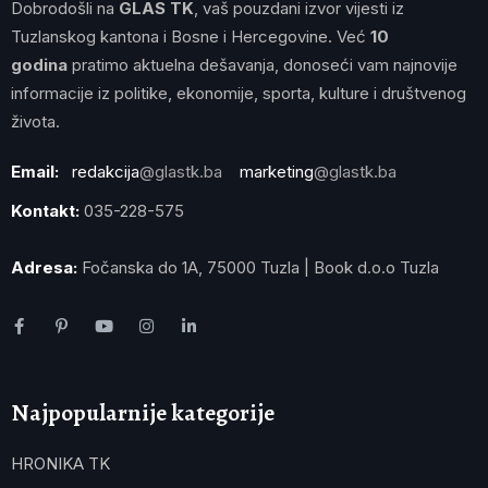
Dobrodošli na
GLAS TK
, vaš pouzdani izvor vijesti iz
Tuzlanskog kantona i Bosne i Hercegovine. Već
10
godina
pratimo aktuelna dešavanja, donoseći vam najnovije
informacije iz politike, ekonomije, sporta, kulture i društvenog
života.
Email:
redakcija
@glastk.ba
marketing
@glastk.ba
Kontakt:
035-228-575
Adresa:
Fočanska do 1A, 75000 Tuzla | Book d.o.o Tuzla
Najpopularnije kategorije
HRONIKA TK