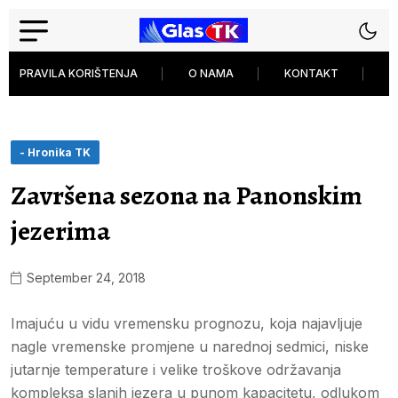
PRAVILA KORIŠTENJA
O NAMA
KONTAKT
P
- Hronika TK
Završena sezona na Panonskim
jezerima
September 24, 2018
Imajuću u vidu vremensku prognozu, koja najavljuje
nagle vremenske promjene u narednoj sedmici, niske
jutarnje temperature i velike troškove održavanja
kompleksa slanih jezera u punom kapacitetu, odlukom