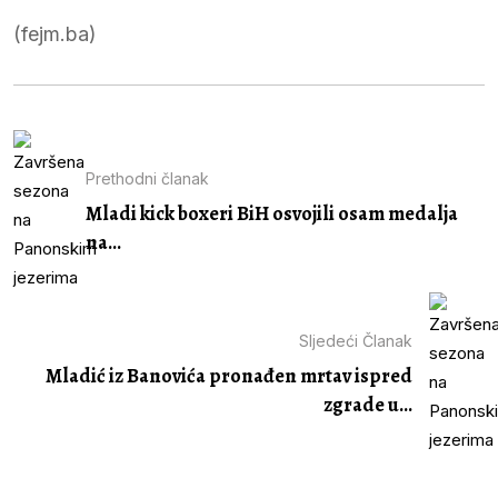
(fejm.ba)
Prethodni članak
Mladi kick boxeri BiH osvojili osam medalja
na...
Sljedeći Članak
Mladić iz Banovića pronađen mrtav ispred
zgrade u...