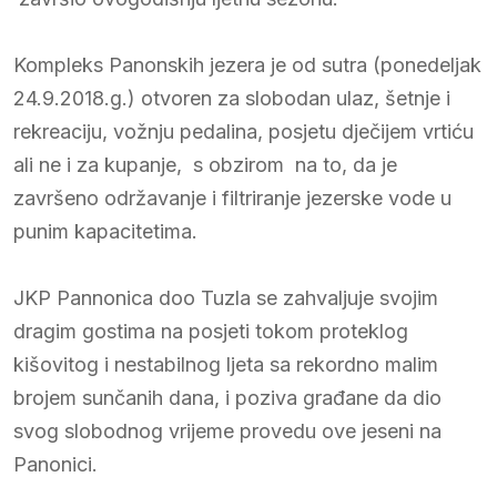
Kompleks Panonskih jezera je od sutra (ponedeljak
24.9.2018.g.) otvoren za slobodan ulaz, šetnje i
rekreaciju, vožnju pedalina, posjetu dječijem vrtiću
ali ne i za kupanje, s obzirom na to, da je
završeno održavanje i filtriranje jezerske vode u
punim kapacitetima.
JKP Pannonica doo Tuzla se zahvaljuje svojim
dragim gostima na posjeti tokom proteklog
kišovitog i nestabilnog ljeta sa rekordno malim
brojem sunčanih dana, i poziva građane da dio
svog slobodnog vrijeme provedu ove jeseni na
Panonici.