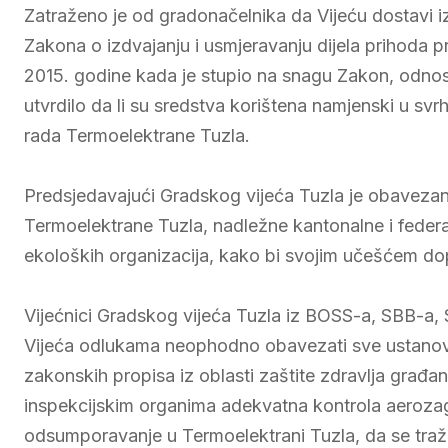
Zatraženo je od gradonačelnika da Vijeću dostavi i
Zakona o izdvajanju i usmjeravanju dijela prihoda 
2015. godine kada je stupio na snagu Zakon, odnosn
utvrdilo da li su sredstva korištena namjenski u sv
rada Termoelektrane Tuzla.
Predsjedavajući Gradskog vijeća Tuzla je obavezan
Termoelektrane Tuzla, nadležne kantonalne i federa
ekoloških organizacija, kako bi svojim učešćem dop
Vijećnici Gradskog vijeća Tuzla iz BOSS-a, SBB-a, S
Vijeća odlukama neophodno obavezati sve ustanove 
zakonskih propisa iz oblasti zaštite zdravlja građan
inspekcijskim organima adekvatna kontrola aerozag
odsumporavanje u Termoelektrani Tuzla, da se traž