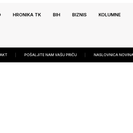
O
HRONIKA TK
BIH
BIZNIS
KOLUMNE
AKT
POŠALJITE NAM VAŠU PRIČU
NASLOVNICA NOVINA