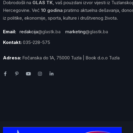
Dobrodošli na
GLAS TK
, vaš pouzdani izvor vijesti iz Tuzlansko
Hercegovine. Već
10 godina
pratimo aktuelna dešavanja, donos
iz politike, ekonomije, sporta, kulture i društvenog života.
Email:
redakcija
@glastk.ba
marketing
@glastk.ba
Kontakt:
035-228-575
Adresa:
Fočanska do 1A, 75000 Tuzla | Book d.o.o Tuzla