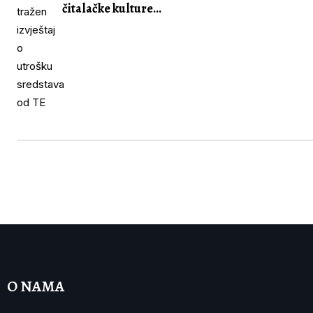
čitalačke kulture...
O NAMA