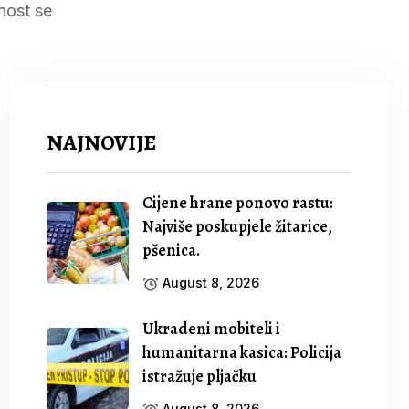
nost se
NAJNOVIJE
Cijene hrane ponovo rastu:
Najviše poskupjele žitarice,
pšenica.
August 8, 2026
Ukradeni mobiteli i
humanitarna kasica: Policija
istražuje pljačku
August 8, 2026