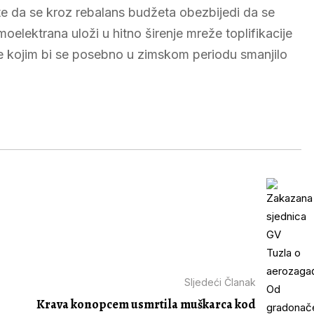
 te da se kroz rebalans budžeta obezbijedi da se
oelektrana uloži u hitno širenje mreže toplifikacije
re kojim bi se posebno u zimskom periodu smanjilo
Sljedeći Članak
Krava konopcem usmrtila muškarca kod