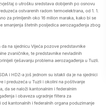
zvještaj o utrošku sredstava dobijenih po osnovu
preduzeća ostvarenih radom termoelektrana, od 1. 1.
o za primljenih oko 16 milion maraka, kako bi se
rhe smanjenja štetnih posljedica aerozagađenja zbog
 da na sjednicu Vijeća pozove predstavnike
lne zvaničnike, te predstavnike nevladinih
rinijeli rješavanju problema aerozagađenja u Tuzli.
DA i HDZ-a još jednom su istakli da je na sjednici
i preduzeća u Tuzli i okolini na poštivanje
a, da se naloži kantonalnim i federalnim
ađenja i obaveza ugradnje filtera za
i od kantonalnih i federalnih organa poduzimanje