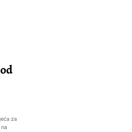
 od
jeća za
 na