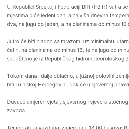
U Republici Srpskoj i Federaciji BiH (FBiH) sutra 
mjestima biće ledeni dan, a najviša dnevna tempe
dva, na jugu do jedan, a na planinama od minus 10 s
Jutro će biti hladno sa mrazom, uz minimalnu juta
četiri, na planinama od minus 13, te na jugu od min
saopšteno je iz Republičkog hidrometeorološkog 
Tokom dana i dalje oblačno, u južnoj polovini zemlj
biti i u niskoj Hercegovini, dok će u sjevernoj polovi
Duvaće umjeren vjetar, sjevernog i sjeveroistočno
zavoda.
Temperatura vazduha izmjerena u 13.00 časova: Bje