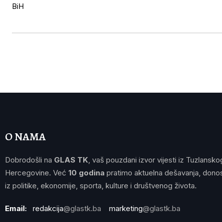
O NAMA
Dobrodošli na
GLAS TK
, vaš pouzdani izvor vijesti iz Tuzlansko
Hercegovine. Već
10 godina
pratimo aktuelna dešavanja, donos
iz politike, ekonomije, sporta, kulture i društvenog života.
Email:
redakcija
@glastk.ba
marketing
@glastk.ba