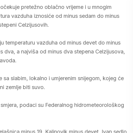
se očekuje pretežno oblačno vrijeme i u mnogim
ratura vazduha iznosiće od minus sedam do minus
tepeni Celzijusovih.
rnju temperaturu vazduha od minus devet do minus
us dva, a najviša od minus dva stepena Celzijusova,
zavoda.
e sa slabim, lokalno i umjerenim snijegom, kojeg će
ni zemlje biti suvo.
g smjera, podaci su Federalnog hidrometeorološkog
lašnica minus 19, Kalinovik minus devet, Ivan sedlo