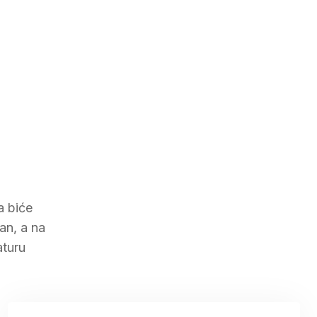
a biće
an, a na
aturu