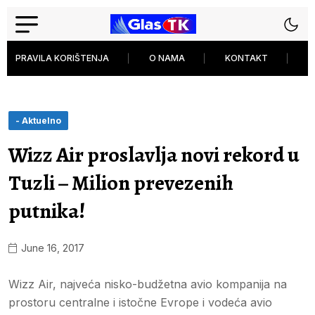
PRAVILA KORIŠTENJA
O NAMA
KONTAKT
P
- Aktuelno
Wizz Air proslavlja novi rekord u
Tuzli – Milion prevezenih
putnika!
June 16, 2017
Wizz Air, najveća nisko-budžetna avio kompanija na
prostoru centralne i istočne Evrope i vodeća avio