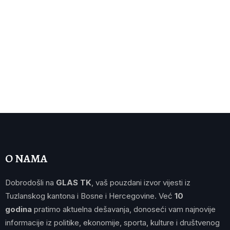
O NAMA
Dobrodošli na
GLAS TK
, vaš pouzdani izvor vijesti iz
Tuzlanskog kantona i Bosne i Hercegovine. Već
10
godina
pratimo aktuelna dešavanja, donoseći vam najnovije
informacije iz politike, ekonomije, sporta, kulture i društvenog