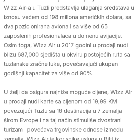
Wizz Air-a u Tuzli predstavlja ulaganja sredstava u
iznosu većem od 198 miliona američkih dolara, sa
dva pozicionirana aviona i sa više od 65
zaposlenih profesionalaca u domenu avijacije.
Osim toga, Wizz Air u 2017 godini u prodaji nudi
blizu 687,000 sjedišta u okviru postojećih ruta sa
tuzlanske zračne luke, povećavajući ukupan
godišnji kapacitet za više od 90%.
U želji da osigura najniže moguće cijene, Wizz Air
u prodaji nudi karte sa cijenom od 19,99 KM
povezujući Tuzlu sa 16 destinacija u 7 zemalja
širom Evrope i na taj način stimuliše dvostrani
turizam i povećava trgovinske odnose između
zemalja. Wizz Air je korisnike usluga u BiH iz