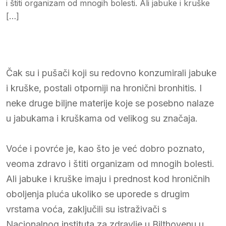
i štiti organizam od mnogih bolesti. Ali jabuke i kruške
[…]
Čak su i pušači koji su redovno konzumirali jabuke
i kruške, postali otporniji na hronični bronhitis. I
neke druge biljne materije koje se posebno nalaze
u jabukama i kruškama od velikog su značaja.
Voće i povrće je, kao što je već dobro poznato,
veoma zdravo i štiti organizam od mnogih bolesti.
Ali jabuke i kruške imaju i prednost kod hroničnih
oboljenja pluća ukoliko se uporede s drugim
vrstama voća, zaključili su istraživači s
Nacionalnog instituta za zdravlje u Bilthovenu u