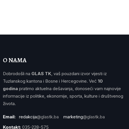
O NAMA
Dobrodošli na
GLAS TK
, vaš pouzdani izvor vijesti iz
Tuzlanskog kantona i Bosne i Hercegovine. Već
10
godina
pratimo aktuelna dešavanja, donoseći vam najnovije
informacije iz politike, ekonomije, sporta, kulture i društvenog
života.
Email:
redakcija
@glastk.ba
marketing
@glastk.ba
Kontakt:
035-228-575