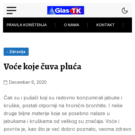
PRAVILA KORIŠTENJA
O NAMA
KONTAKT
P
- Zdravlje
Voće koje čuva pluća
December 6, 2020
Čak su i pušači koji su redovno konzumirali jabuke i
kruške, postali otporniji na hronični bronhitis. I neke
druge biljne materije koje se posebno nalaze u
jabukama i kruškama od velikog su značaja. Voće i
povrće je, kao što je već dobro poznato, veoma zdravo