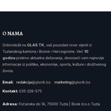
O NAMA
Dobrodošli na
GLAS TK
, vaš pouzdani izvor vijesti iz
Tuzlanskog kantona i Bosne i Hercegovine. Već
10
godina
pratimo aktuelna dešavanja, donoseći vam najnovije
informacije iz politike, ekonomije, sporta, kulture i društvenog
života.
Email:
redakcija
@glastk.ba
marketing
@glastk.ba
Kontakt:
035-228-575
Adresa:
Fočanska do 1A, 75000 Tuzla | Book d.o.o Tuzla