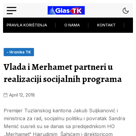
PRAVILA KORIŠTENJA
O NAMA
KONTAKT
P
- Hronika TK
Vlada i Merhamet partneri u
realizaciji socijalnih programa
April 12, 2018
Premijer Tuzlanskog kantona Jakub Suljkanović i
ministrica za rad, socijalnu politiku i povratak Sandra
Memić susreli su se danas sa predsjednikom HO
„Merhamet“ Hajrudinim Šahićem i direktoricom