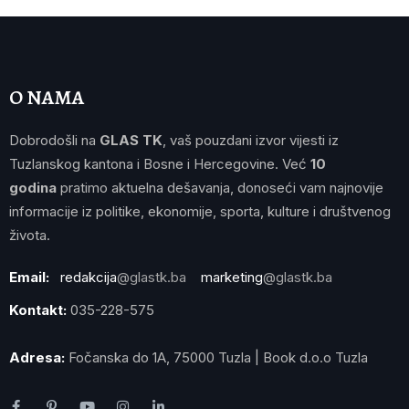
O NAMA
Dobrodošli na
GLAS TK
, vaš pouzdani izvor vijesti iz
Tuzlanskog kantona i Bosne i Hercegovine. Već
10
godina
pratimo aktuelna dešavanja, donoseći vam najnovije
informacije iz politike, ekonomije, sporta, kulture i društvenog
života.
Email:
redakcija
@glastk.ba
marketing
@glastk.ba
Kontakt:
035-228-575
Adresa:
Fočanska do 1A, 75000 Tuzla | Book d.o.o Tuzla