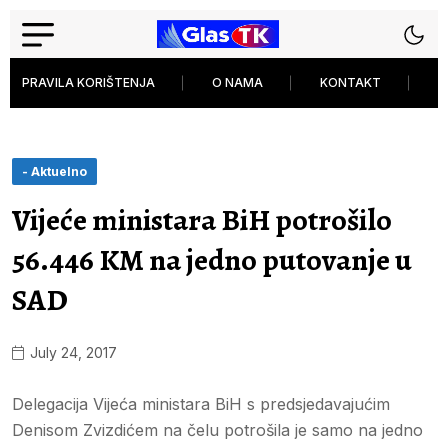
PRAVILA KORIŠTENJA
O NAMA
KONTAKT
P
- Aktuelno
Vijeće ministara BiH potrošilo
56.446 KM na jedno putovanje u
SAD
July 24, 2017
Delegacija Vijeća ministara BiH s predsjedavajućim
Denisom Zvizdićem na čelu potrošila je samo na jedno