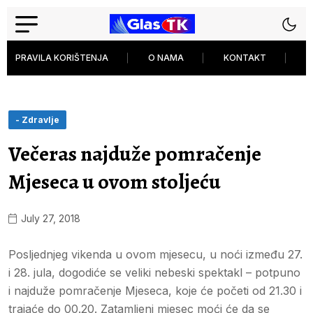
PRAVILA KORIŠTENJA
O NAMA
KONTAKT
P
- Zdravlje
Večeras najduže pomračenje
Mjeseca u ovom stoljeću
July 27, 2018
Posljednjeg vikenda u ovom mjesecu, u noći između 27.
i 28. jula, dogodiće se veliki nebeski spektakl – potpuno
i najduže pomračenje Mjeseca, koje će početi od 21.30 i
trajaće do 00.20. Zatamljeni mjesec moći će da se