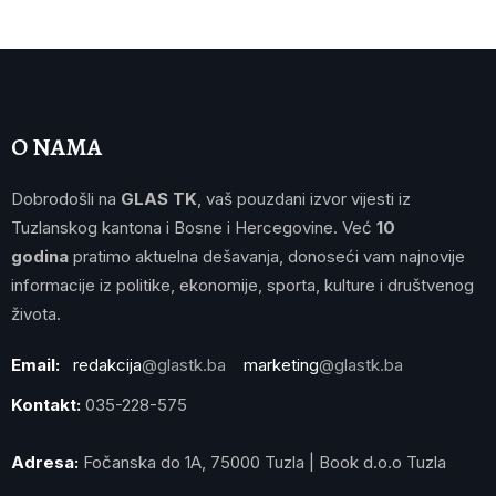
O NAMA
Dobrodošli na
GLAS TK
, vaš pouzdani izvor vijesti iz
Tuzlanskog kantona i Bosne i Hercegovine. Već
10
godina
pratimo aktuelna dešavanja, donoseći vam najnovije
informacije iz politike, ekonomije, sporta, kulture i društvenog
života.
Email:
redakcija
@glastk.ba
marketing
@glastk.ba
Kontakt:
035-228-575
Adresa:
Fočanska do 1A, 75000 Tuzla | Book d.o.o Tuzla