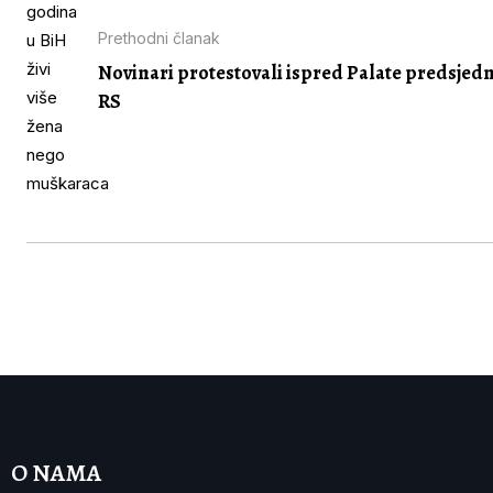
Prethodni članak
Novinari protestovali ispred Palate predsjed
RS
O NAMA