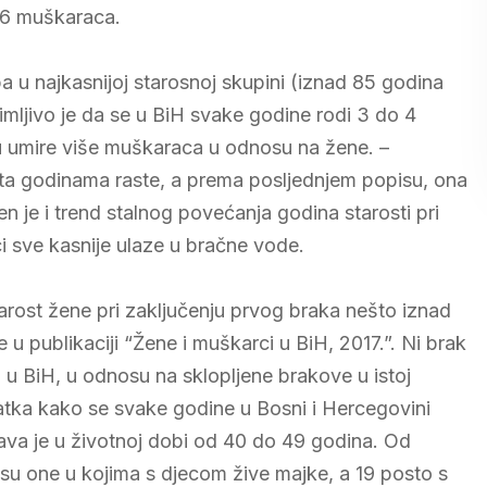
06 muškaraca.
pa u najkasnijoj starosnoj skupini (iznad 85 godina
mljivo je da se u BiH svake godine rodi 3 do 4
u umire više muškaraca u odnosu na žene. –
ta godinama raste, a prema posljednjem popisu, ona
n je i trend stalnog povećanja godina starosti pri
i sve kasnije ulaze u bračne vode.
arost žene pri zaključenju prvog braka nešto iznad
u publikaciji “Žene i muškarci u BiH, 2017.”. Ni brak
mi u BiH, u odnosu na sklopljene brakove u istoj
atka kako se svake godine u Bosni i Hercegovini
ava je u životnoj dobi od 40 do 49 godina. Od
o su one u kojima s djecom žive majke, a 19 posto s