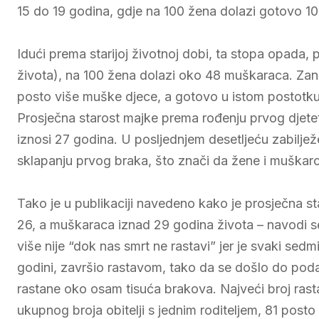
15 do 19 godina, gdje na 100 žena dolazi gotovo 1
Idući prema starijoj životnoj dobi, ta stopa opada, 
života), na 100 žena dolazi oko 48 muškaraca. Zani
posto više muške djece, a gotovo u istom postotk
Prosječna starost majke prema rođenju prvog djete
iznosi 27 godina. U posljednjem desetljeću zabilježe
sklapanju prvog braka, što znači da žene i muškarc
Tako je u publikaciji navedeno kako je prosječna st
26, a muškaraca iznad 29 godina života – navodi se 
više nije “dok nas smrt ne rastavi” jer je svaki sed
godini, završio rastavom, tako da se došlo do pod
rastane oko osam tisuća brakova. Najveći broj rast
ukupnog broja obitelji s jednim roditeljem, 81 post