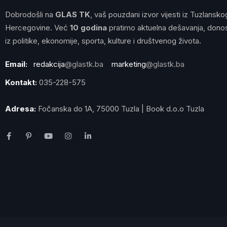
Dobrodošli na
GLAS TK
, vaš pouzdani izvor vijesti iz Tuzlansko
Hercegovine. Već
10 godina
pratimo aktuelna dešavanja, donos
iz politike, ekonomije, sporta, kulture i društvenog života.
Email:
redakcija
@glastk.ba
marketing
@glastk.ba
Kontakt:
035-228-575
Adresa:
Fočanska do 1A, 75000 Tuzla | Book d.o.o Tuzla