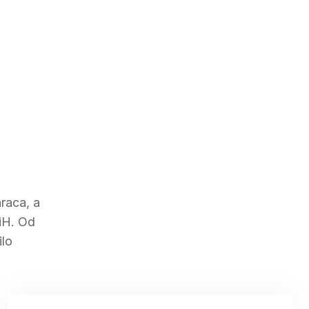
raca, a
BiH. Od
ilo