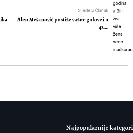
Sljedeći Članak
nika
Alen Mešanović postiže važne golove i u
42....
Najpopularnije kategori