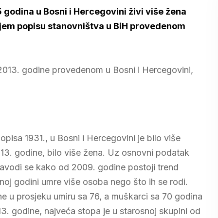
godina u Bosni i Hercegovini živi više žena
dnjem popisu stanovništva u BiH provedenom
2013. godine provedenom u Bosni i Hercegovini,
isa 1931., u Bosni i Hercegovini je bilo više
3. godine, bilo više žena. Uz osnovni podatak
avodi se kako od 2009. godine postoji trend
noj godini umre više osoba nego što ih se rodi.
ne u prosjeku umiru sa 76, a muškarci sa 70 godina
. godine, najveća stopa je u starosnoj skupini od