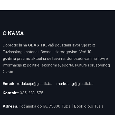
O NAMA
Dobrodošli na
GLAS TK
, vaš pouzdani izvor vijesti iz
Tuzlanskog kantona i Bosne i Hercegovine. Već
10
godina
pratimo aktuelna dešavanja, donoseći vam najnovije
informacije iz politike, ekonomije, sporta, kulture i društvenog
života.
Email:
redakcija
@glastk.ba
marketing
@glastk.ba
Kontakt:
035-228-575
Adresa:
Fočanska do 1A, 75000 Tuzla | Book d.o.o Tuzla