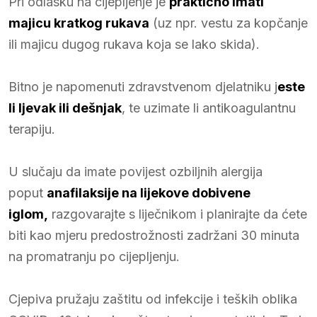
Pri odlasku na cijepljenje je
praktično imati
majicu kratkog rukava
(uz npr. vestu za kopčanje
ili majicu dugog rukava koja se lako skida).
Bitno je napomenuti zdravstvenom djelatniku j
este
li ljevak ili dešnjak
, te uzimate li antikoagulantnu
terapiju.
U slučaju da imate povijest ozbiljnih alergija
poput
anafilaksije na lijekove dobivene
iglom,
razgovarajte s liječnikom i planirajte da ćete
biti kao mjeru predostrožnosti zadržani 30 minuta
na promatranju po cijepljenju.
Cjepiva pružaju zaštitu od infekcije i teških oblika