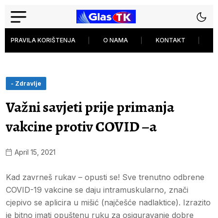
PRAVILA KORIŠTENJA
O NAMA
KONTAKT
P
- Zdravlje
Važni savjeti prije primanja
vakcine protiv COVID –a
April 15, 2021
Kad zavrneš rukav – opusti se! Sve trenutno odbrene
COVID-19 vakcine se daju intramuskularno, znači
cjepivo se aplicira u mišić (najčešće nadlaktice). Izrazito
je bitno imati opuštenu ruku za osiguravanje dobre