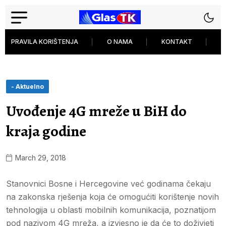
PRAVILA KORIŠTENJA
O NAMA
KONTAKT
P
- Aktuelno
Uvođenje 4G mreže u BiH do
kraja godine
March 29, 2018
Stanovnici Bosne i Hercegovine već godinama čekaju
na zakonska rješenja koja će omogućiti korištenje novih
tehnologija u oblasti mobilnih komunikacija, poznatijom
pod nazivom 4G mreža, a izvjesno je da će to doživjeti