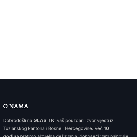
O NAMA
Dobrodošli na
GLAS TK
, vaš pouzdani izvor vijesti iz
Tuzlanskog kantona i Bosne i Hercegovine. Već
10
godina
pratimo aktuelna dešavanja, donoseći vam najnovije