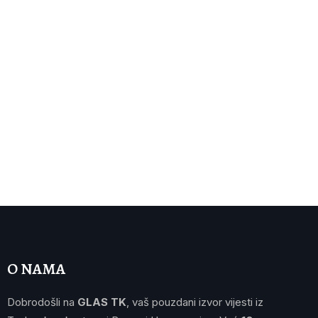
O NAMA
Dobrodošli na
GLAS TK
, vaš pouzdani izvor vijesti iz