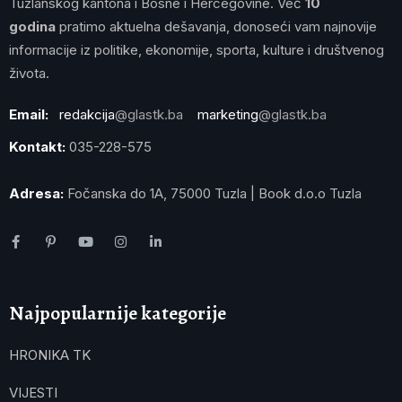
Tuzlanskog kantona i Bosne i Hercegovine. Već
10
godina
pratimo aktuelna dešavanja, donoseći vam najnovije
informacije iz politike, ekonomije, sporta, kulture i društvenog
života.
Email:
redakcija
@glastk.ba
marketing
@glastk.ba
Kontakt:
035-228-575
Adresa:
Fočanska do 1A, 75000 Tuzla | Book d.o.o Tuzla
Najpopularnije kategorije
HRONIKA TK
VIJESTI