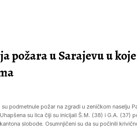
a požara u Sarajevu u koje
oma
 su podmetnule požar na zgradi u zeničkom naselju Pa
apšena su lica čiji su inicijali Š.M. (38) i G.A. (37) 
ntona slobode. Osumnjičeni su da su počinili krivičn