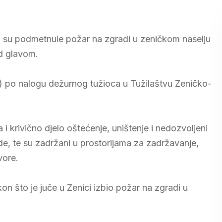
 su podmetnule požar na zgradi u zeničkom naselju
d glavom.
(37) po nalogu dežurnog tužioca u Tužilaštvu Zeničko-
a i krivično djelo oštećenje, uništenje i nedozvoljeni
de, te su zadržani u prostorijama za zadržavanje,
vore.
n što je juče u Zenici izbio požar na zgradi u