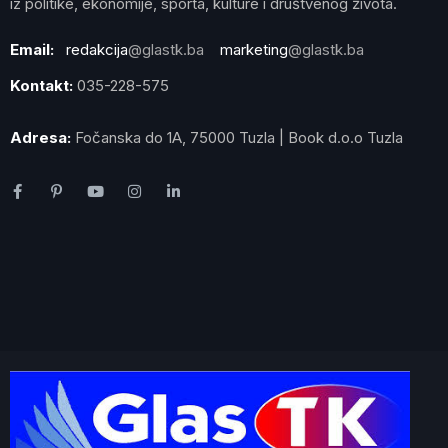
iz politike, ekonomije, sporta, kulture i društvenog života.
Email:
redakcija
@glastk.ba
marketing
@glastk.ba
Kontakt:
035-228-575
Adresa:
Fočanska do 1A, 75000 Tuzla | Book d.o.o Tuzla