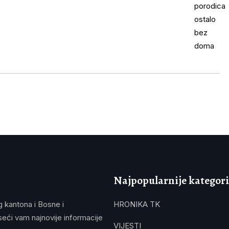
Najpopularnije kategori
g kantona i Bosne i
HRONIKA TK
eći vam najnovije informacije
VIJESTI