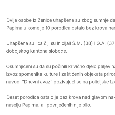
Dvije osobe iz Zenice uhapšene su zbog sumnje da
Papirna u kome je 10 porodica ostalo bez krova na
Uhapšena su lica čiji su inicijali Š.M. (38) i G.A. 
dobojskog kantona slobode.
Osumnjičeni su da su počinili krivično djelo paljevin
izvoz spomenika kulture i zaštićenih objekata priro
navodi “Dnevni avaz” pozivajući se na policijske iz
Deset porodica ostalo je bez krova nad glavom nako
naselju Papirna, ali povrijeđenih nije bilo.