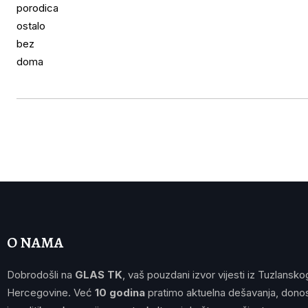
O NAMA
Dobrodošli na
GLAS TK
, vaš pouzdani izvor vijesti iz Tuzlansko
Hercegovine. Već
10 godina
pratimo aktuelna dešavanja, donos