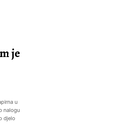
m je
pirna u
po nalogu
o djelo