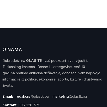
O NAMA
Dobrodošli na
GLAS TK
, vaš pouzdani izvor vijesti iz
Tuzlanskog kantona i Bosne i Hercegovine. Već
10
godina
pratimo aktuelna dešavanja, donoseći vam najnovije
informacije iz politike, ekonomije, sporta, kulture i društvenog
života.
Email:
redakcija
@glastk.ba
marketing
@glastk.ba
Kontakt:
035-228-575