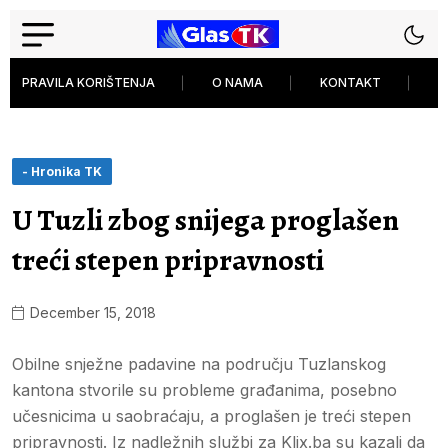
PRAVILA KORIŠTENJA
O NAMA
KONTAKT
P
- Hronika TK
U Tuzli zbog snijega proglašen
treći stepen pripravnosti
December 15, 2018
Obilne snježne padavine na području Tuzlanskog
kantona stvorile su probleme građanima, posebno
učesnicima u saobraćaju, a proglašen je treći stepen
pripravnosti. Iz nadležnih službi za Klix.ba su kazali da