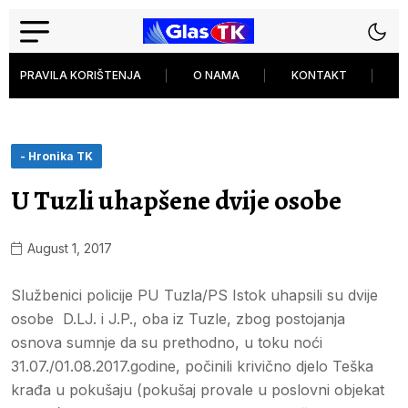
PRAVILA KORIŠTENJA
O NAMA
KONTAKT
P
- Hronika TK
U Tuzli uhapšene dvije osobe
August 1, 2017
Službenici policije PU Tuzla/PS Istok uhapsili su dvije
osobe D.LJ. i J.P., oba iz Tuzle, zbog postojanja
osnova sumnje da su prethodno, u toku noći
31.07./01.08.2017.godine, počinili krivično djelo Teška
krađa u pokušaju (pokušaj provale u poslovni objekat