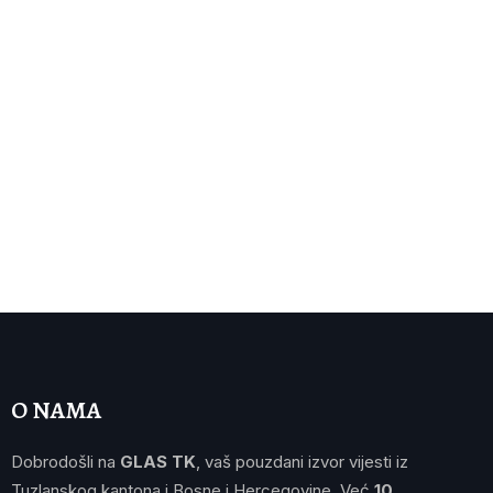
O NAMA
Dobrodošli na
GLAS TK
, vaš pouzdani izvor vijesti iz
Tuzlanskog kantona i Bosne i Hercegovine. Već
10