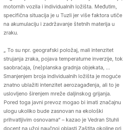
motornih vozila i individualnih ložišta. Međutim,
specifična situacija je u Tuzli jer više faktora utiče
na akumulaciju i zadržavanje štetnih materija u
zraku.
„ To su npr. geografski položaj, mali intenzitet
strujanja zraka, pojava temperaturne inverzije, tok
saobraćaja, (ne)planska gradnja objekata, …
Smanjenjem broja individualnih ložišta je moguće
znatno ublažiti intenzitet aerozagađenja, ali to je
uslovljeno širenjem mreže daljinskog grijanja.
Pored toga javni prevoz mogao bi imati značajnu
ulogu ukoliko bude zasnovan na ekološki
prihvatljivim osnovama“ – kazao je Vedran Stuhli
docent na užoj naučnoj oblasti Zaštita okoline pri