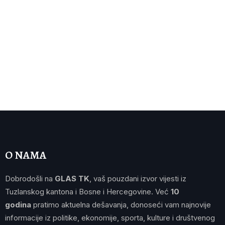
O NAMA
Dobrodošli na
GLAS TK
, vaš pouzdani izvor vijesti iz
Tuzlanskog kantona i Bosne i Hercegovine. Već
10
godina
pratimo aktuelna dešavanja, donoseći vam najnovije
informacije iz politike, ekonomije, sporta, kulture i društvenog