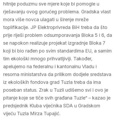
hitnije poduzmu sve mjere koje bi pomogle u
rješavanju ovog gorućeg problema. Gradska vlast
mora više novca ulagati u širenje mreže
toplifikacije. JP Elektroprivreda BiH treba da što
prije riješi problem odsumporavanja Bloka 5 i 6, da
se napokon realizuje projekat izgradnje Bloka 7
koji bi bio rađen po svim standardima EU, a samim
tim ekološki mnogo prihvatljiviji. Također,
apelujemo na federalnu i kantonalnu Vladu i
resorna ministarstva da prilikom dodjele sredstava
iz ekoloških fondova grad Tuzla treba da ima
poseban status. Zrak u Tuzli udišemo svi i ovo je
pitanje koje se tiče svih građana Tuzle“ – kazao je
predsjednik Kluba vijećnika SDA u Gradskom
vijeću Tuzla Mirza Tupajić.