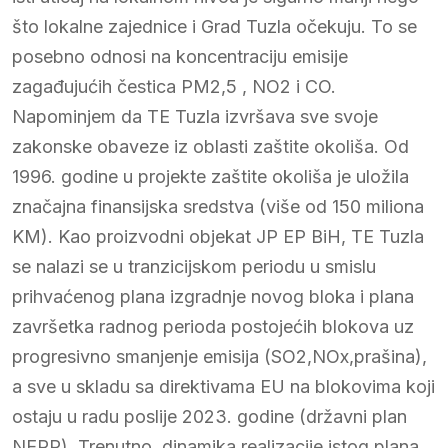
što lokalne zajednice i Grad Tuzla očekuju. To se
posebno odnosi na koncentraciju emisije
zagađujućih čestica PM2,5 , NO2 i CO.
Napominjem da TE Tuzla izvršava sve svoje
zakonske obaveze iz oblasti zaštite okoliša. Od
1996. godine u projekte zaštite okoliša je uložila
značajna finansijska sredstva (više od 150 miliona
KM). Kao proizvodni objekat JP EP BiH, TE Tuzla
se nalazi se u tranzicijskom periodu u smislu
prihvaćenog plana izgradnje novog bloka i plana
završetka radnog perioda postojećih blokova uz
progresivno smanjenje emisija (SO2,NOx,prašina),
a sve u skladu sa direktivama EU na blokovima koji
ostaju u radu poslije 2023. godine (državni plan
NERP). Trenutno, dinamika realizacije istog plana