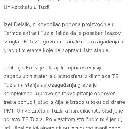
Univerzitetu u Tuzli.
Izet Delalić, rukovodilac pogona proizvodnje u
Termoelektrani Tuzla, ističe da je poseban izazov
iz ugla TE Tuzla govoriti o analizi aerozagađenja u
gradu i mjerama koje će popraviti isto stanje.
„ Pitanje, koliki je uticaj ili doprinos emisije
zagađujućih materija u atmosferu iz dimnjaka TE
Tuzla na stanje aerozagađenja grada je
kompleksno. Upravo na takvo pitanje odgovor
treba ponuditi studija čija je izrada u toku od strane
PMF Univerziteta u Tuzli, a naručilac iste studije je
upravo TE Tuzla. Po vlastitom stručnom mišljenju,
isti uticaj na lokalnom nivou je sigurno manji nego