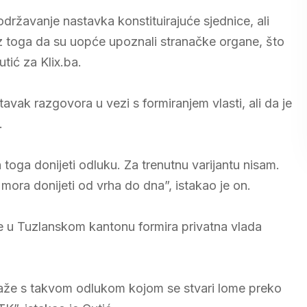
održavanje nastavka konstituirajuće sjednice, ali
bez toga da su uopće upoznali stranačke organe, što
tić za Klix.ba.
vak razgovora u vezi s formiranjem vlasti, ali da je
.
toga donijeti odluku. Za trenutnu varijantu nisam.
ora donijeti od vrha do dna”, istakao je on.
 se u Tuzlanskom kantonu formira privatna vlada
laže s takvom odlukom kojom se stvari lome preko