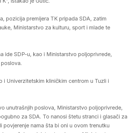
K”, istakao je Gutić.
ba, pozicija premijera TK pripada SDA, zatim
auke, Ministarstvo za kulturu, sport i mlade te
 ide SDP-u, kao i Ministarstvo poljoprivrede,
 poslova.
i Univerzitetskim kliničkim centrom u Tuzli i
o unutrašnjih poslova, Ministarstvo poljoprivrede,
e pogubno za SDA. To nanosi štetu stranci i glasači za
dali povjerenje nama šta bi oni u ovom trenutku