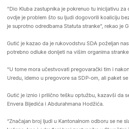
“Dio Kluba zastupnika je pokrenuo tu inicijativu za 
ovdje je problem što su ljudi dogovorili koaliciju 
je suprotno odredbama Statuta stranke”, rekao je Gu
Gutić je kazao da je rukovodstvu SDA poželjan nasta
potrebno odluke donijeti na višim organima stranke
“U tome mora učestvovati pregovarački tim i nakon 
Uredu, idemo u pregovore sa SDP-om, ali paket se m
Gutić je iznio i prilično tešku optužbu, kazavši da
Envera Bijedića i Abdurahmana Hodžića.
“Značajan broj ljudi u Kantonalnom odboru se ne s