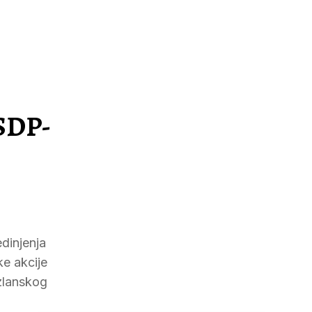
 SDP-
dinjenja
ke akcije
zlanskog