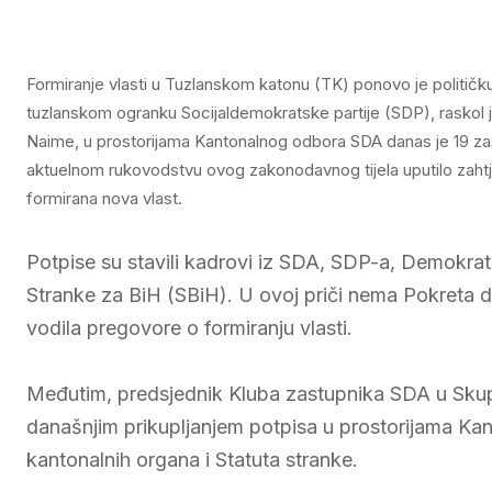
Formiranje vlasti u Tuzlanskom katonu (TK) ponovo je političk
tuzlanskom ogranku Socijaldemokratske partije (SDP), raskol j
Naime, u prostorijama Kantonalnog odbora SDA danas je 19 zast
aktuelnom rukovodstvu ovog zakonodavnog tijela uputilo zahtjev
formirana nova vlast.
Potpise su stavili kadrovi iz SDA, SDP-a, Demokrat
Stranke za BiH (SBiH). U ovoj priči nema Pokreta 
vodila pregovore o formiranju vlasti.
Međutim, predsjednik Kluba zastupnika SDA u Skupš
današnjim prikupljanjem potpisa u prostorijama Ka
kantonalnih organa i Statuta stranke.