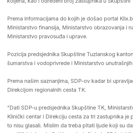
koljena, kao i određeni broj zastupnika u Skupštini T
Prema informacijama do kojih je došao portal Klix.
Ministarstvo finansija, Ministarstvo obrazovanja i n
Ministarstvo pravosuđa i uprave.
Pozicija predsjednika Skupštine Tuzlanskog kantona
šumarstva i vodoprivrede i Ministarstvo unutrašnjih
Prema našim saznanjima, SDP-ov kadar bi upravljao 
Direkcijom regionalnih cesta TK.
“Dati SDP-u predsjednika Skupštine TK, Ministarstv
Klinički centar i Direkciju cesta za tri zastupnika j
to nisu glasali. Mislim da treba pitati ljude koji su 