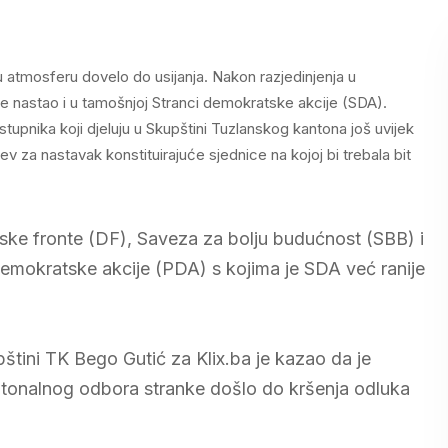
u atmosferu dovelo do usijanja. Nakon razjedinjenja u
e nastao i u tamošnjoj Stranci demokratske akcije (SDA).
upnika koji djeluju u Skupštini Tuzlanskog kantona još uvijek
 za nastavak konstituirajuće sjednice na kojoj bi trebala bit
ske fronte (DF), Saveza za bolju budućnost (SBB) i
demokratske akcije (PDA) s kojima je SDA već ranije
tini TK Bego Gutić za Klix.ba je kazao da je
ntonalnog odbora stranke došlo do kršenja odluka