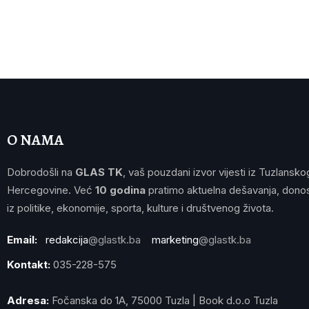
O NAMA
Dobrodošli na
GLAS TK
, vaš pouzdani izvor vijesti iz Tuzlansko
Hercegovine. Već
10 godina
pratimo aktuelna dešavanja, donos
iz politike, ekonomije, sporta, kulture i društvenog života.
Email:
redakcija
@glastk.ba
marketing
@glastk.ba
Kontakt:
035-228-575
Adresa:
Fočanska do 1A, 75000 Tuzla | Book d.o.o Tuzla