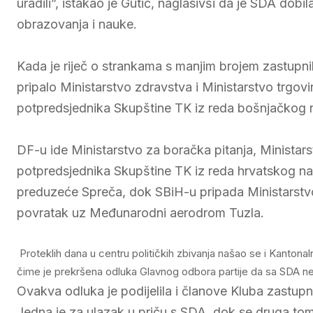
uradili”, istakao je Gutić, naglasivši da je SDA dob
obrazovanja i nauke.
Kada je riječ o strankama s manjim brojem zastupn
pripalo Ministarstvo zdravstva i Ministarstvo trgovi
potpredsjednika Skupštine TK iz reda bošnjačkog na
DF-u ide Ministarstvo za boračka pitanja, Ministars
potpredsjednika Skupštine TK iz reda hrvatskog na
preduzeće Spreča, dok SBiH-u pripada Ministarstvo p
povratak uz Međunarodni aerodrom Tuzla.
Proteklih dana u centru političkih zbivanja našao se i Kantonaln
čime je prekršena odluka Glavnog odbora partije da sa SDA ne
Ovakva odluka je podijelila i članove Kluba zastupnik
Jedna je za ulazak u priču s SDA, dok se druga tom