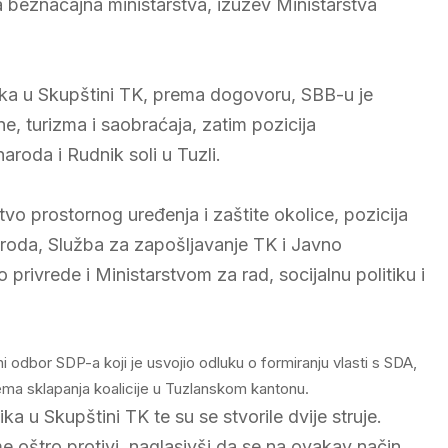
ila beznačajna ministarstva, izuzev Ministarstva
ika u Skupštini TK, prema dogovoru, SBB-u je
ne, turizma i saobraćaja, zatim pozicija
roda i Rudnik soli u Tuzli.
tvo prostornog uređenja i zaštite okolice, pozicija
roda, Služba za zapošljavanje TK i Javno
rivrede i Ministarstvom za rad, socijalnu politiku i
i odbor SDP-a koji je usvojio odluku o formiranju vlasti s SDA,
ma sklapanja koalicije u Tuzlanskom kantonu.
a u Skupštini TK te su se stvorile dvije struje.
e oštro protivi, naglasivši da se na ovakav način