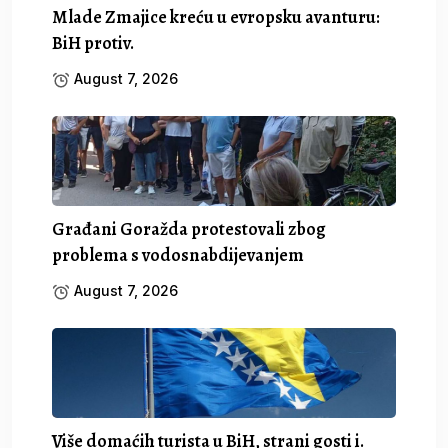
Mlade Zmajice kreću u evropsku avanturu:
BiH protiv.
August 7, 2026
Građani Goražda protestovali zbog
problema s vodosnabdijevanjem
August 7, 2026
Više domaćih turista u BiH, strani gosti i.