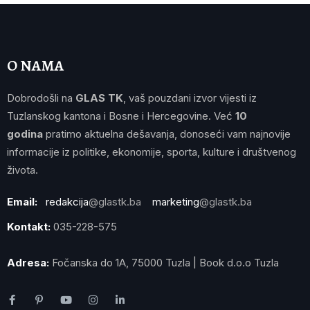
O NAMA
Dobrodošli na
GLAS TK
, vaš pouzdani izvor vijesti iz
Tuzlanskog kantona i Bosne i Hercegovine. Već
10
godina
pratimo aktuelna dešavanja, donoseći vam najnovije
informacije iz politike, ekonomije, sporta, kulture i društvenog
života.
Email:
redakcija
@glastk.ba
marketing
@glastk.ba
Kontakt:
035-228-575
Adresa:
Fočanska do 1A, 75000 Tuzla | Book d.o.o Tuzla