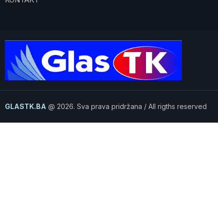
GLASTK.BA
@ 2026. Sva prava pridržana / All rigths reserved