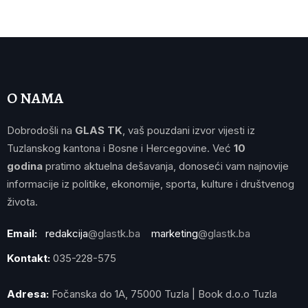
O NAMA
Dobrodošli na
GLAS TK
, vaš pouzdani izvor vijesti iz
Tuzlanskog kantona i Bosne i Hercegovine. Već
10
godina
pratimo aktuelna dešavanja, donoseći vam najnovije
informacije iz politike, ekonomije, sporta, kulture i društvenog
života.
Email:
redakcija
@glastk.ba
marketing
@glastk.ba
Kontakt:
035-228-575
Adresa:
Fočanska do 1A, 75000 Tuzla | Book d.o.o Tuzla