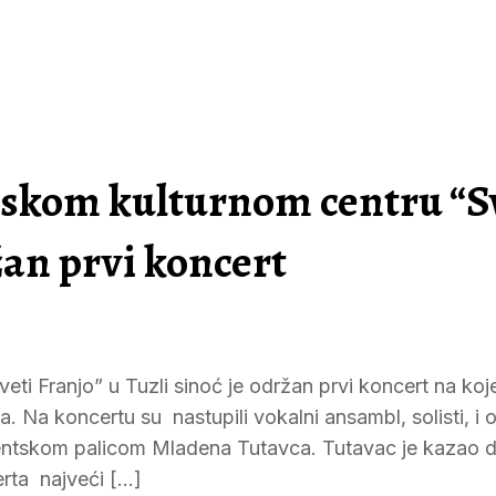
skom kulturnom centru “S
žan prvi koncert
i Franjo” u Tuzli sinoć je održan prvi koncert na ko
. Na koncertu su nastupili vokalni ansambl, solisti, i 
gentskom palicom Mladena Tutavca. Tutavac je kazao 
erta najveći […]