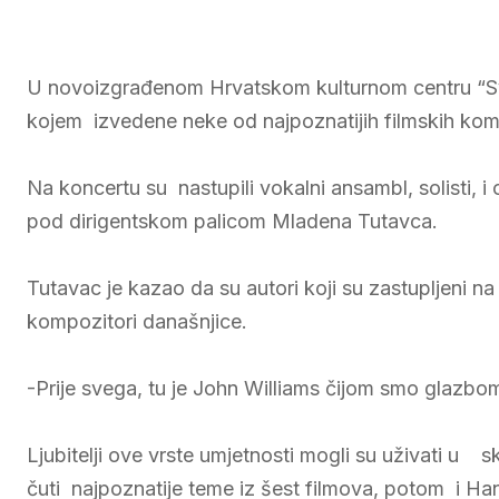
U novoizgrađenom Hrvatskom kulturnom centru “Svet
kojem izvedene neke od najpoznatijih filmskih kom
Na koncertu su nastupili vokalni ansambl, solisti, 
pod dirigentskom palicom Mladena Tutavca.
Tutavac je kazao da su autori koji su zastupljeni n
kompozitori današnjice.
-Prije svega, tu je John Williams čijom smo glazbom 
Ljubitelji ove vrste umjetnosti mogli su uživati u 
čuti najpoznatije teme iz šest filmova, potom i Ha