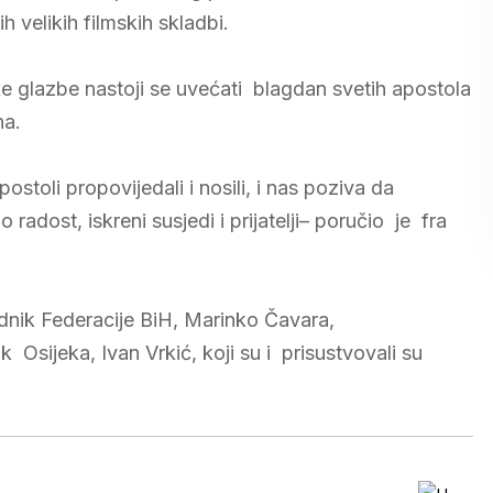
ih velikih filmskih skladbi.
e glazbe nastoji se uvećati blagdan svetih apostola
na.
ostoli propovijedali i nosili, i nas poziva da
radost, iskreni susjedi i prijatelji– poručio je fra
jednik Federacije BiH, Marinko Čavara,
Osijeka, Ivan Vrkić, koji su i prisustvovali su