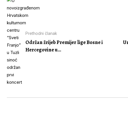
Prethodni članak
Održan žrijeb Premijer lige Bosne i
Un
Hercegovine u...