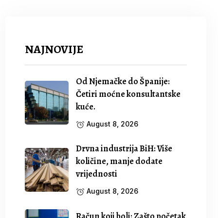
NAJNOVIJE
Od Njemačke do Španije:
Četiri moćne konsultantske
kuće.
August 8, 2026
Drvna industrija BiH: Više
količine, manje dodate
vrijednosti
August 8, 2026
Račun koji boli: Zašto početak