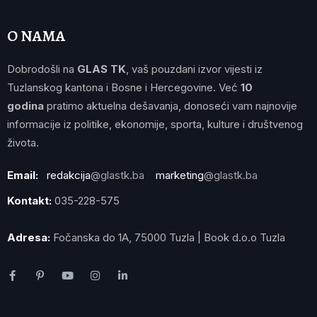
O NAMA
Dobrodošli na
GLAS TK
, vaš pouzdani izvor vijesti iz
Tuzlanskog kantona i Bosne i Hercegovine. Već
10
godina
pratimo aktuelna dešavanja, donoseći vam najnovije
informacije iz politike, ekonomije, sporta, kulture i društvenog
života.
Email:
redakcija
@glastk.ba
marketing
@glastk.ba
Kontakt:
035-228-575
Adresa:
Fočanska do 1A, 75000 Tuzla | Book d.o.o Tuzla