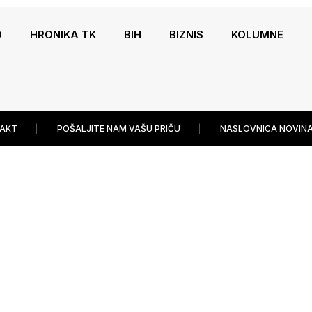
O
HRONIKA TK
BIH
BIZNIS
KOLUMNE
AKT
POŠALJITE NAM VAŠU PRIČU
NASLOVNICA NOVINA