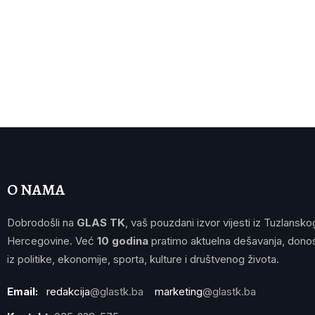
O NAMA
Dobrodošli na
GLAS TK
, vaš pouzdani izvor vijesti iz Tuzlansko
Hercegovine. Već
10 godina
pratimo aktuelna dešavanja, donos
iz politike, ekonomije, sporta, kulture i društvenog života.
Email:
redakcija
@glastk.ba
marketing
@glastk.ba