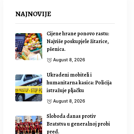
NAJNOVIJE
Cijene hrane ponovo rastu:
Najviše poskupjele žitarice,
pšenica.
August 8, 2026
Ukradeni mobiteli i
humanitarna kasica: Policija
istražuje pljačku
August 8, 2026
Sloboda danas protiv
Bratstva u generalnoj probi
pred.