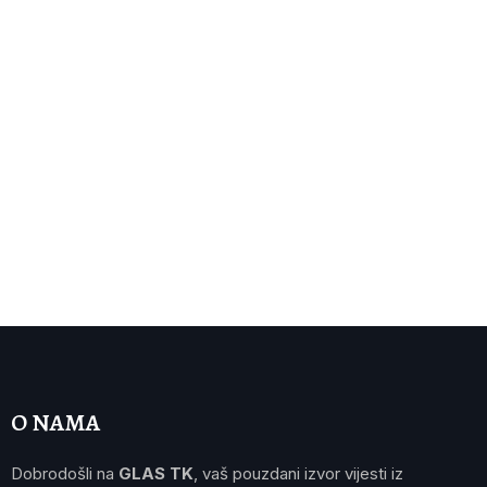
O NAMA
Dobrodošli na
GLAS TK
, vaš pouzdani izvor vijesti iz