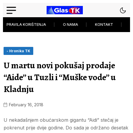
PRAVILA KORIŠTENJA
O NAMA
KONTAKT
P
- Hronika TK
U martu novi pokušaj prodaje
“Aide” u Tuzli i “Muške vode” u
Kladnju
February 16, 2018
U nekadašnjem obućarskom gigantu “Aidi” stečaj je
pokrenut prije dvije godine. Do sada je održano desetak