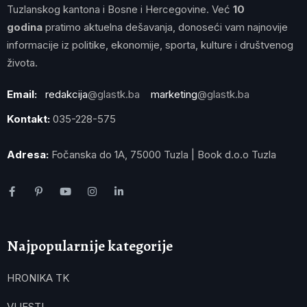
Tuzlanskog kantona i Bosne i Hercegovine. Već
10
godina
pratimo aktuelna dešavanja, donoseći vam najnovije
informacije iz politike, ekonomije, sporta, kulture i društvenog
života.
Email:
redakcija
@glastk.ba
marketing
@glastk.ba
Kontakt:
035-228-575
Adresa:
Fočanska do 1A, 75000 Tuzla | Book d.o.o Tuzla
Najpopularnije kategorije
HRONIKA TK
VIJESTI