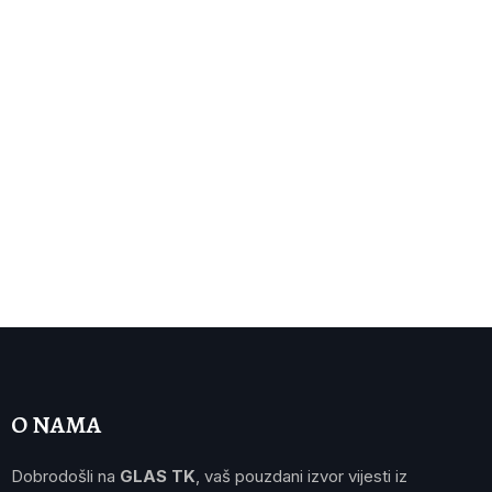
O NAMA
Dobrodošli na
GLAS TK
, vaš pouzdani izvor vijesti iz