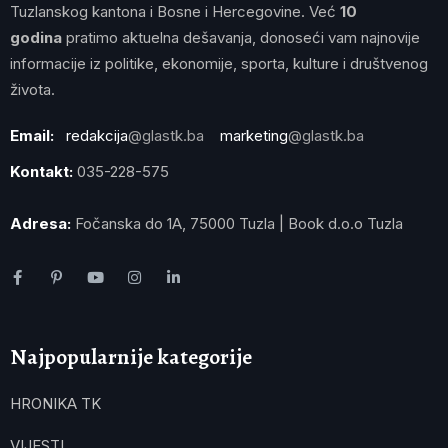
Tuzlanskog kantona i Bosne i Hercegovine. Već
10
godina
pratimo aktuelna dešavanja, donoseći vam najnovije
informacije iz politike, ekonomije, sporta, kulture i društvenog
života.
Email:
redakcija
@glastk.ba
marketing
@glastk.ba
Kontakt:
035-228-575
Adresa:
Fočanska do 1A, 75000 Tuzla | Book d.o.o Tuzla
Najpopularnije kategorije
HRONIKA TK
VIJESTI