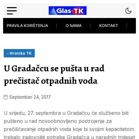
PRAVILA KORIŠTENJA
O NAMA
KONTAKT
P
- Hronika TK
U Gradačcu se pušta u rad
prečistač otpadnih voda
September 24, 2017
U srijedu, 27. septembra u Gradačcu će službeno biti
pušteno u rad novoobnovljeno postrojenje za
prečišćavanje otpadnih voda koje bi svojim kapacitetom
trebalo zadovoljiti potrebe Gradačca u narednih trideset