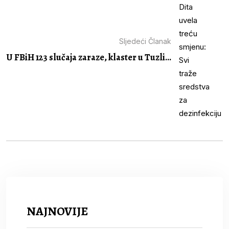
Sljedeći Članak
U FBiH 123 slučaja zaraze, klaster u Tuzli...
NAJNOVIJE