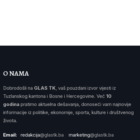
O NAMA
Dobrodošli na
GLAS TK
, vaš pouzdani izvor vijesti iz
Tuzlanskog kantona i Bosne i Hercegovine. Već
10
godina
pratimo aktuelna dešavanja, donoseći vam najnovije
informacije iz politike, ekonomije, sporta, kulture i društvenog
života.
Email:
redakcija
@glastk.ba
marketing
@glastk.ba