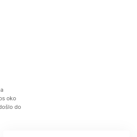
ba
ros oko
 došlo do