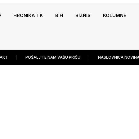
O
HRONIKA TK
BIH
BIZNIS
KOLUMNE
AKT
POŠALJITE NAM VAŠU PRIČU
NASLOVNICA NOVINA