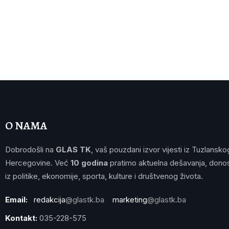
O NAMA
Dobrodošli na
GLAS TK
, vaš pouzdani izvor vijesti iz Tuzlansko
Hercegovine. Već
10 godina
pratimo aktuelna dešavanja, donos
iz politike, ekonomije, sporta, kulture i društvenog života.
Email:
redakcija
@glastk.ba
marketing
@glastk.ba
Kontakt:
035-228-575