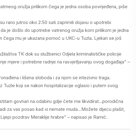
vatrneog oružja prilikom čega je jedna osoba povrijeđena, piše
 rano jutros oko 2:50 sati zaprimili dojavu o upotrebi
da je došlo do upotrebe vatrenog oružja kom prilikom je jedna
kon čega mu je ukazana pomoć u UKC-u Tuzla. Ljekari se još
ilaštva TK dok su službenici Odjela kriminalističke policije
nje mjere i potrebne radnje na rasvjetljavanju ovog događaja” –
onađena i lišena sloboda i za njom se intezivno traga.
z Tuzle koji se nakon hospitalizacije oglasio i putem svog
estitam govnari na odabiru gdje ćete me likvidirat…porodična
a uradi za vas posao kad vi nemate muda…Možete dijecu plašit,
! !Lijepi pozdrav Meraklije hrabre” – napisao je Ramić.