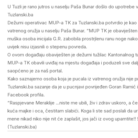
U Tuzli je rano jutros u naselju Paša Bunar došlo do upotrebe 
Tuzlanski.ba
Dežurni operativac MUP-a TK za Tuzlanski.ba potvrdio je kao su
vatrenog oružja u naselju Paša Bunar. “MUP TK je obaviješten 
muška osoba inicijala G.R. zabobila prostrjlenu ranu noge na
uvijek nisu izjasnili o stepenu povreda.
O ovom događaju obaviješten je dežurni tužilac Kantonalnog tuž
MUP-a TK obavili uviđaj na mjestu događaja i poduzeli sve dalj
saopćeno je za naš portal.
Kako saznajemo osoba koja je pucala iz vatrenog oružja nije pr
Tuzlanski.ba sazanje da je u pucnjavi povrijeđen Goran Ramić i
Facebook profila.
“Raspjevane Meraklije …niste me ubili, živ i zdrav uskoro, a č
kuća majke i oca, čestitam slabići. Koga li ste sad poslali d
mene nikad niko nije nit će zaplašit, jos jači iz ovog upamtite!
(Tuzlanski.ba)