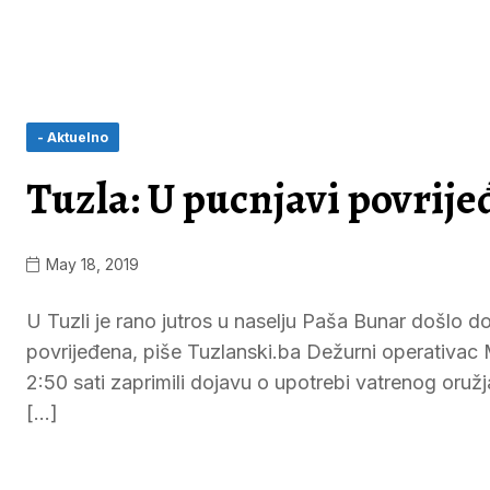
- Aktuelno
Tuzla: U pucnjavi povrij
May 18, 2019
U Tuzli je rano jutros u naselju Paša Bunar došlo 
povrijeđena, piše Tuzlanski.ba Dežurni operativac
2:50 sati zaprimili dojavu o upotrebi vatrenog oru
[…]