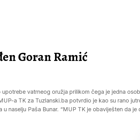
eđen Goran Ramić
do upotrebe vatrneog oružja prilikom čega je jedna oso
 MUP-a TK za Tuzlanski.ba potvrdio je kao su rano jut
žja u naselju Paša Bunar. “MUP TK je obaviješten da je