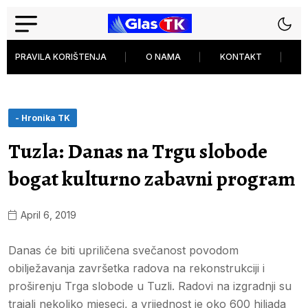
PRAVILA KORIŠTENJA
O NAMA
KONTAKT
P
- Hronika TK
Tuzla: Danas na Trgu slobode
bogat kulturno zabavni program
April 6, 2019
Danas će biti upriličena svečanost povodom
obilježavanja završetka radova na rekonstrukciji i
proširenju Trga slobode u Tuzli. Radovi na izgradnji su
trajali nekoliko mjeseci, a vrijednost je oko 600 hiljada