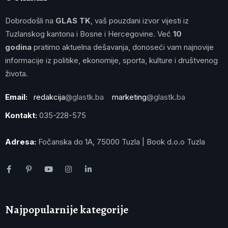
Dobrodošli na
GLAS TK
, vaš pouzdani izvor vijesti iz
Tuzlanskog kantona i Bosne i Hercegovine. Već
10
godina
pratimo aktuelna dešavanja, donoseći vam najnovije
informacije iz politike, ekonomije, sporta, kulture i društvenog
života.
Email:
redakcija
@glastk.ba
marketing
@glastk.ba
Kontakt:
035-228-575
Adresa:
Fočanska do 1A, 75000 Tuzla | Book d.o.o Tuzla
Najpopularnije kategorije