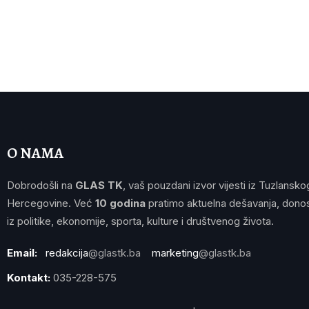
O NAMA
Dobrodošli na
GLAS TK
, vaš pouzdani izvor vijesti iz Tuzlansko
Hercegovine. Već
10 godina
pratimo aktuelna dešavanja, donos
iz politike, ekonomije, sporta, kulture i društvenog života.
Email:
redakcija
@glastk.ba
marketing
@glastk.ba
Kontakt:
035-228-575