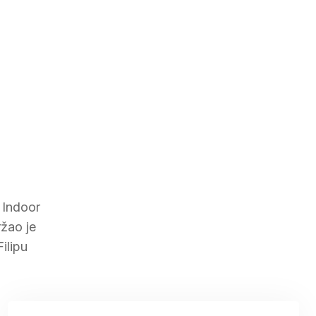
 Indoor
ržao je
ilipu