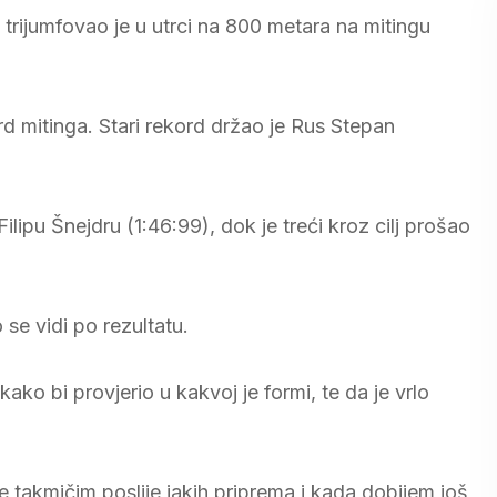
trijumfovao je u utrci na 800 metara na mitingu
rd mitinga. Stari rekord držao je Rus Stepan
ipu Šnejdru (1:46:99), dok je treći kroz cilj prošao
o se vidi po rezultatu.
ako bi provjerio u kakvoj je formi, te da je vrlo
 takmičim poslije jakih priprema i kada dobijem još