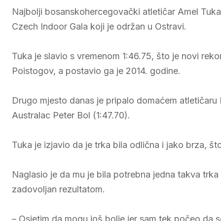
Najbolji bosanskohercegovački atletičar Amel Tuka 
Czech Indoor Gala koji je održan u Ostravi.
Tuka je slavio s vremenom 1:46.75, što je novi reko
Poistogov, a postavio ga je 2014. godine.
Drugo mjesto danas je pripalo domaćem atletičaru Fil
Australac Peter Bol (1:47.70).
Tuka je izjavio da je trka bila odlična i jako brza, št
Naglasio je da mu je bila potrebna jedna takva trka k
zadovoljan rezultatom.
– Osjetim da mogu još bolje jer sam tek počeo da se